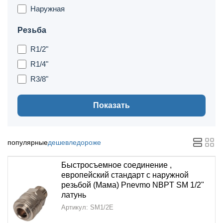
Наружная
Резьба
R1/2"
R1/4"
R3/8"
Показать
популярные
дешевле
дороже
Быстросъемное соединение ,
европейский стандарт с наружной
резьбой (Мама) Pnevmo NBPT SM 1/2"
латунь
Артикул: SM1/2E