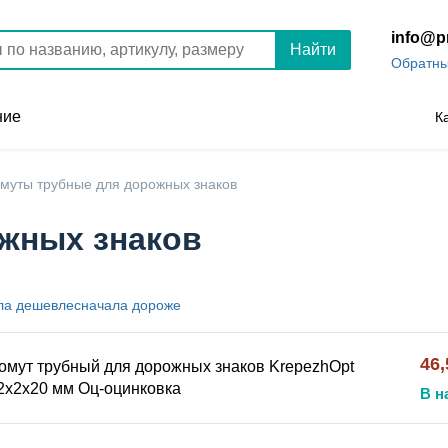
info@p
Найти
Обратны
ние
К
муты трубные для дорожных знаков
жных знаков
ла
дешевле
сначала
дороже
46,
омут трубный для дорожных знаков KrepezhOpt
2x2x20 мм Оц-оцинковка
В н