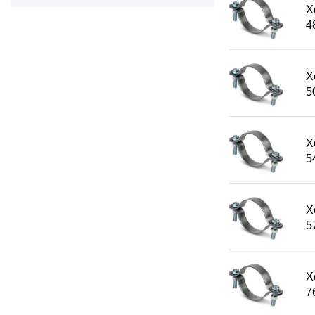
Х
4
Х
5
Х
5
Х
5
Х
7