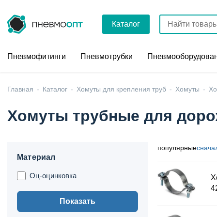
Каталог
Пневмофитинги
Пневмотрубки
Пневмооборудова
Главная
Каталог
Хомуты для крепления труб
Хомуты
Хо
Хомуты трубные для доро
популярные
снача
Материал
Оц-оцинковка
Х
4
Показать