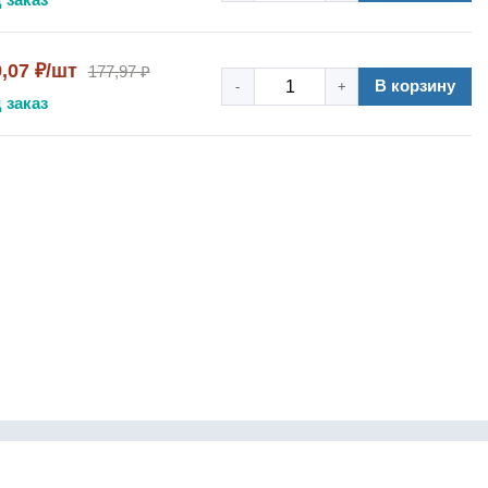
9,07 ₽/шт
177,97 ₽
В корзину
-
+
 заказ
info@pnevmonbpt.ru