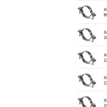
Х
8
Х
1
Х
1
Х
1
Х
1