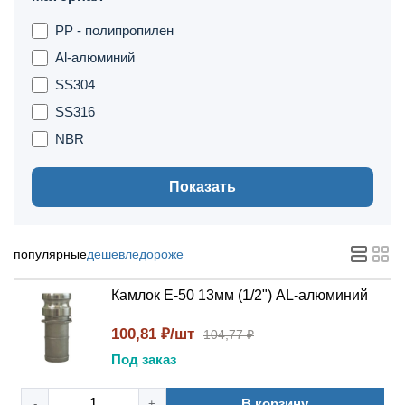
PP - полипропилен
Al-алюминий
SS304
SS316
NBR
Показать
популярные
дешевле
дороже
Камлок E-50 13мм (1/2") AL-алюминий
100,81 ₽/шт
104,77 ₽
Под заказ
В корзину
-
+