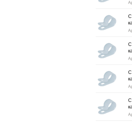
А
С
к
А
С
к
А
С
к
А
С
к
А