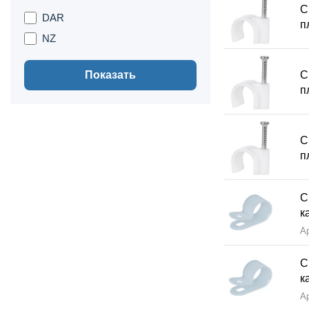
С
DAR
п
NZ
Показать
С
п
С
п
С
к
А
С
к
А