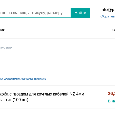
info@p
Найти
Обратны
ние
К
тиковые
ла
дешевле
сначала
дороже
26,
коба с гвоздем для круглых кабелей NZ 4мм
ластик (100 шт)
В н