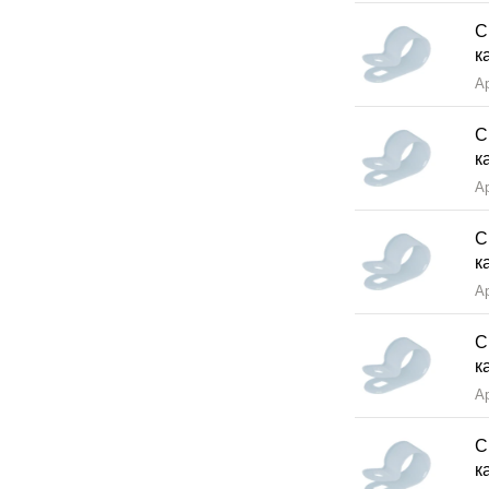
С
к
А
С
к
А
С
к
А
С
к
А
С
к