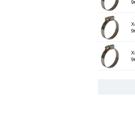
9
Х
9
Х
9