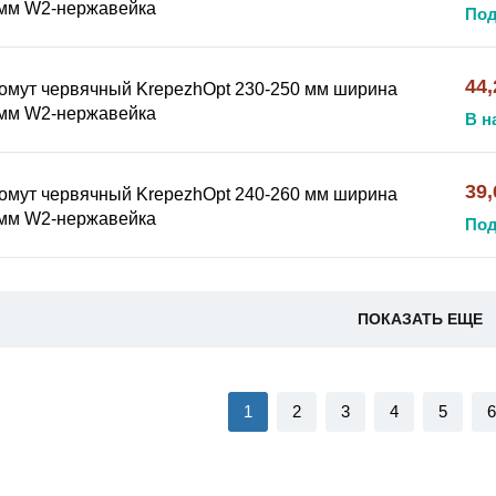
мм W2-нержавейка
Под
44,
омут червячный KrepezhOpt 230-250 мм ширина
мм W2-нержавейка
В н
39,
омут червячный KrepezhOpt 240-260 мм ширина
мм W2-нержавейка
Под
ПОКАЗАТЬ ЕЩЕ
1
2
3
4
5
6