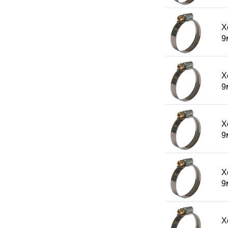
Х
9
Х
9
Х
9
Х
9
Х