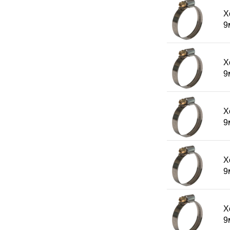
Х
9
Х
9
Х
9
Х
9
Х
9