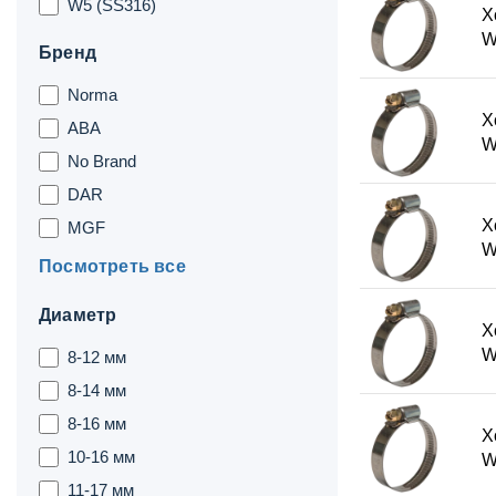
W5 (SS316)
Х
W
Бренд
Norma
Х
ABA
W
No Brand
DAR
Х
MGF
W
Посмотреть все
Диаметр
Х
W
8-12 мм
8-14 мм
8-16 мм
Х
10-16 мм
W
11-17 мм