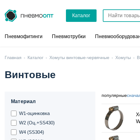
Каталог
Пневмофитинги
Пневмотрубки
Пневмооборудова
Главная
Каталог
Хомуты винтовые-червячные
Хомуты
В
Винтовые
популярные
снача
Материал
W1-оцинковка
Х
W
W2 (Оц.+SS430)
W4 (SS304)