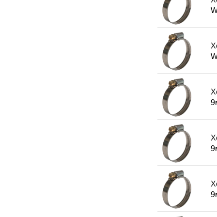
W
Х
W
Х
9
Х
9
Х
9