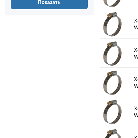
Показать
Х
W
Х
W
Х
W
Х
W
Х