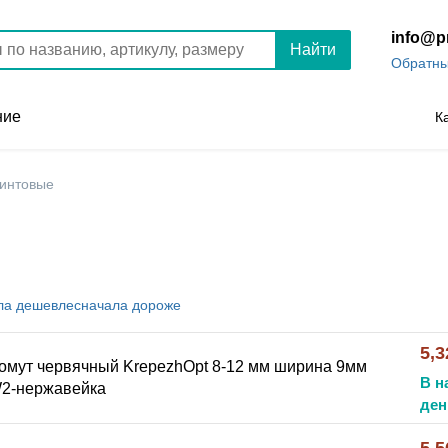
info@p
Найти
Обратны
ние
К
интовые
ла
дешевле
сначала
дороже
5,3
омут червячный KrepezhOpt 8-12 мм ширина 9мм
В н
2-нержавейка
ден