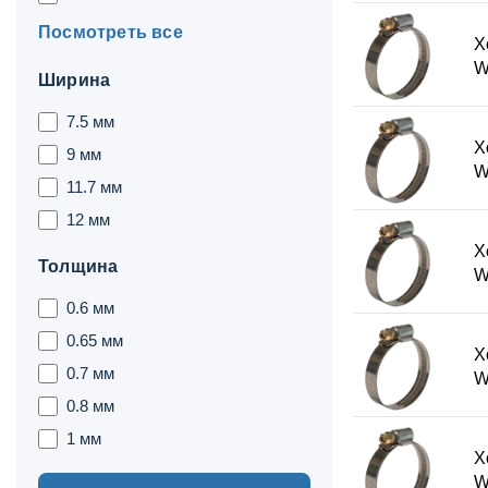
Посмотреть все
Х
W
Ширина
7.5 мм
Х
9 мм
W
11.7 мм
12 мм
Х
Толщина
W
0.6 мм
0.65 мм
Х
0.7 мм
W
0.8 мм
1 мм
Х
W