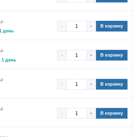
 ₽
В корзину
-
+
1 день
 ₽
В корзину
-
+
 1 день
 ₽
гие годы!
В корзину
-
+
енять изделие при наружной установке.
 ₽
аллических труб.
В корзину
-
+
ужной установке.
о использовать уплотнительные прокладки.
рами.