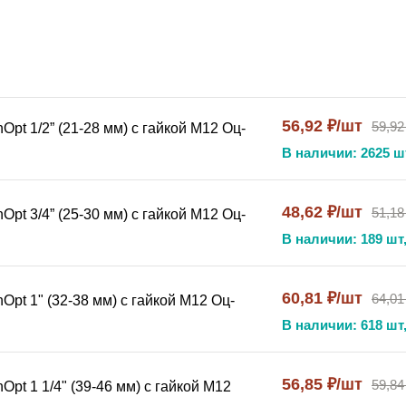
56,92 ₽/шт
59,92
pt 1/2” (21-28 мм) с гайкой М12 Оц-
ся, кто применяет
В наличии: 2625 ш
стемах водоснабжения, отопления и канализации.
48,62 ₽/шт
51,18
pt 3/4” (25-30 мм) с гайкой М12 Оц-
В наличии: 189 шт,
ми к надёжности;
60,81 ₽/шт
64,01
pt 1" (32-38 мм) с гайкой М12 Оц-
астера по ремонту, а также домашние мастера при самост
В наличии: 618 шт,
56,85 ₽/шт
59,84
pt 1 1/4" (39-46 мм) с гайкой М12
репление для труб, которое выдерживает значительные нагр