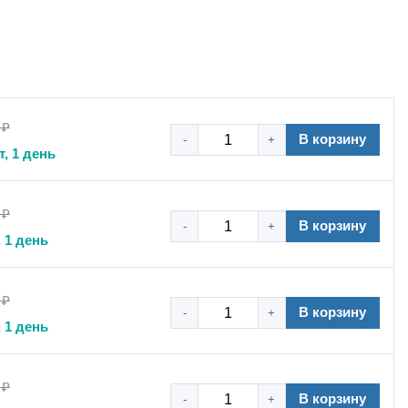
 ₽
В корзину
-
+
т, 1 день
 ₽
В корзину
-
+
 1 день
 ₽
В корзину
-
+
оятельном монтаже коммуникаций.
 1 день
 ₽
узки и служит долгие годы. Изделие изготовлено из
В корзину
-
+