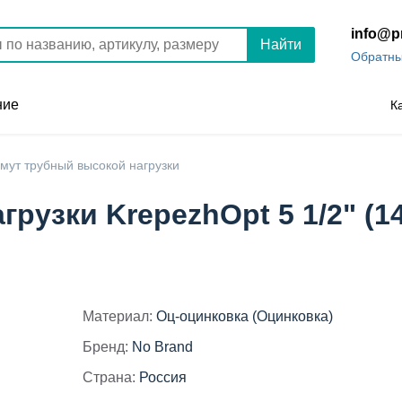
info@p
Найти
Обратны
ние
К
мут трубный высокой нагрузки
рузки KrepezhOpt 5 1/2" (14
Материал:
Оц-оцинковка (Оцинковка)
Бренд:
No Brand
Страна:
Россия