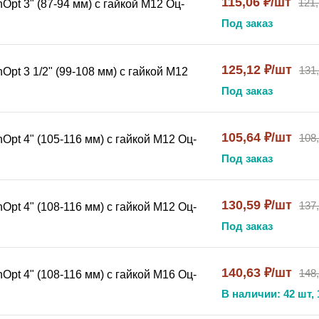
115,06 ₽/шт
121,
pt 3" (87-94 мм) с гайкой М12 Оц-
Под заказ
и и ржавчины.
125,12 ₽/шт
131
ации.
pt 3 1/2" (99-108 мм) с гайкой М12
я для крепежа.
Под заказ
 с помощью болтов или саморезов.
тное прилегание без деформации трубы.
105,64 ₽/шт
108
Opt 4" (105-116 мм) с гайкой М12 Оц-
а смещаться.
убы и отсоедините от несущей конструкции.
Под заказ
130,59 ₽/шт
137
Opt 4" (108-116 мм) с гайкой М12 Оц-
ление труб даже при высоких нагрузках. Долговечность и у
Под заказ
нальное решение для сантехнических работ — надёжност
140,63 ₽/шт
148
Opt 4" (108-116 мм) с гайкой М16 Оц-
цинкованный хомут, крепёж для труб, сантехнический крепё
В наличии: 42 шт, 