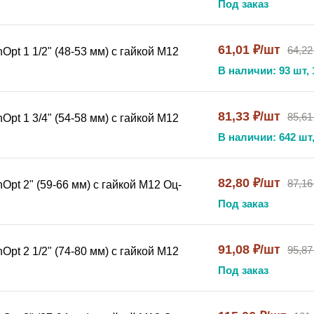
Под заказ
ррозии и воздействию влаги.
61,01 ₽/шт
64,22
pt 1 1/2" (48-53 мм) с гайкой М12
В наличии: 93 шт, 
вает срок службы;
разными типами труб;
енних и наружных работ;
81,33 ₽/шт
85,61
pt 1 3/4" (54-58 мм) с гайкой М12
В наличии: 642 шт,
изделий;
82,80 ₽/шт
87,16
pt 2" (59-66 мм) с гайкой М12 Оц-
рямо сейчас и обеспечьте надёжное крепление труб на дол
Под заказ
пературный диапазон и защитное покрытие позволяют прим
91,08 ₽/шт
95,87
pt 2 1/2" (74-80 мм) с гайкой М12
кция хомута адаптирована для крепления пластиковых и мет
Под заказ
ется осматривать соединение раз в год, особенно при нар
инстве случаев нет, но при экстремальных условиях можн
ми?
Да, хомут можно комбинировать с кронштейнами и опо