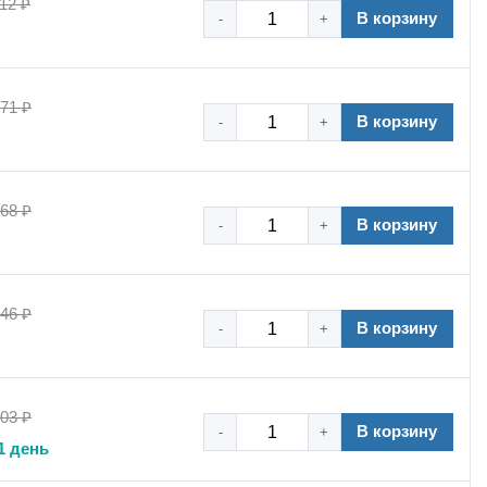
12 ₽
В корзину
-
+
,71 ₽
В корзину
-
+
,68 ₽
В корзину
-
+
,46 ₽
В корзину
-
+
стойчивость к коррозии сократят затраты на
ь, проверенная временем!
,03 ₽
В корзину
-
+
ж, хомут повышенной нагрузки, металлический хомут,
1 день