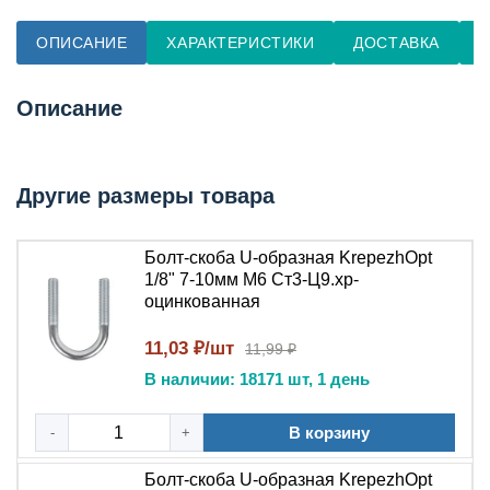
ОПИСАНИЕ
ХАРАКТЕРИСТИКИ
ДОСТАВКА
О
Описание
Другие размеры товара
Болт-скоба U-образная KrepezhOpt
1/8" 7-10мм М6 Ст3-Ц9.хр-
оцинкованная
11,03 ₽/шт
11,99 ₽
В наличии: 18171 шт, 1 день
В корзину
-
+
Болт-скоба U-образная KrepezhOpt