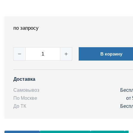
по запросу
−
+
В корзину
Доставка
Самовывоз
Бесп
По Москве
от 
До ТК
Бесп