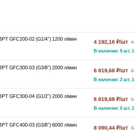
ости 2.5
ым резервуаром
 порошковым покрытием
BPT GFC200-02 (G1/4") 1200 л/мин
4 192,16 ₽/шт
4
T GFC (1.6 MPA)
применяется в:
В наличии: 5 шт, 1
сокого давления
плексах
BPT GFC300-03 (G3/8") 2000 л/мин
6 619,68 ₽/шт
6
ПУ
В наличии: 2 шт, 1
вании
BPT GFC300-04 (G1/2") 2000 л/мин
6 619,68 ₽/шт
6
В наличии: 5 шт, 1
етром и лубрикатором NBPT GFC (1.6 MPA)
:
BPT GFC400-03 (G3/8") 6000 л/мин
устройстве
8 090,44 ₽/шт
8
авлением