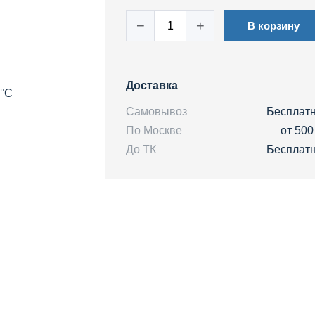
−
+
В корзину
Доставка
 °C
Самовывоз
Бесплат
По Москве
от 500
До ТК
Бесплат