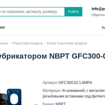
info@p
Найти
Обратны
ние
К
умные
Подготовка воздуха
Блоки подготовки воздуха
брикатором NBPT GFC300-02 
Артикул:
GFC300.02.1.6MPA
Материал:
Al-алюминий, с металли
резьбовыми вставками под фитинг
Бренд:
NBPT