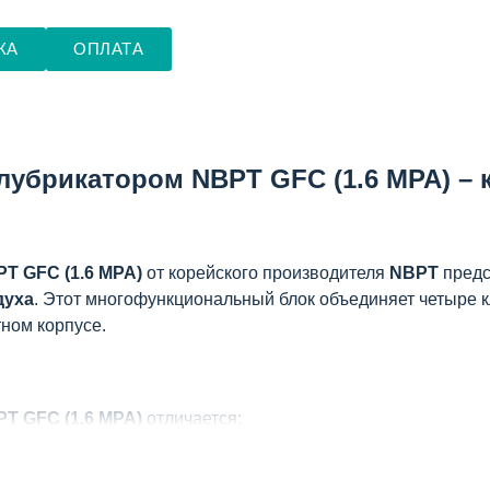
КА
ОПЛАТА
лубрикатором NBPT GFC (1.6 MPA) –
T GFC (1.6 MPA)
от корейского производителя
NBPT
предс
духа
. Этот многофункциональный блок объединяет четыре 
тном корпусе.
T GFC (1.6 MPA)
отличается:
егулировкой
остью 5 микрон