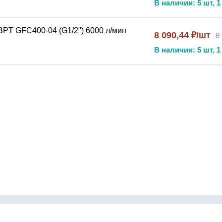
В наличии: 5 шт, 1
BPT GFC400-04 (G1/2") 6000 л/мин
8 090,44 ₽/шт
8
В наличии: 5 шт, 1
ных
систем подготовки воздуха
ческого оборудования
ого контроля параметров
 и безопасности
убрикатором NBPT GFC (1.6 MPA)
в ваших
системах под
Контакты