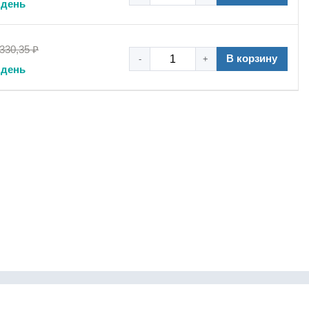
 день
 330,35 ₽
В корзину
-
+
 день
готовки воздуха
обеспечит стабильную работу
info@pnevmonbpt.ru