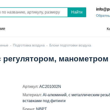
info@p
Найти
Обратны
ние
К
умные
Подготовка воздуха
Блоки подготовки воздуха
с регулятором, манометро
Артикул:
AC201002N
Материал:
Al-алюминий, с металлическим рез
вставками под фитинги
Бренд:
NBPT