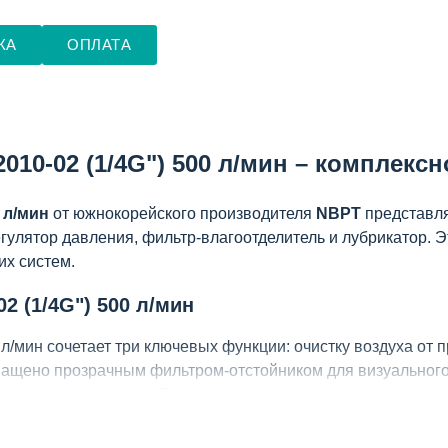
КА
ОПЛАТА
010-02 (1/4G") 500 л/мин – комплек
 л/мин
от южнокорейского производителя
NBPT
представля
гулятор давления, фильтр-влагоотделитель и лубрикатор. 
их систем.
2 (1/4G") 500 л/мин
 л/мин сочетает три ключевых функции: очистку воздуха от
оснащено прозрачным фильтром-отстойником для визуальног
мым уровнем масла. Все компоненты изготовлены из высок