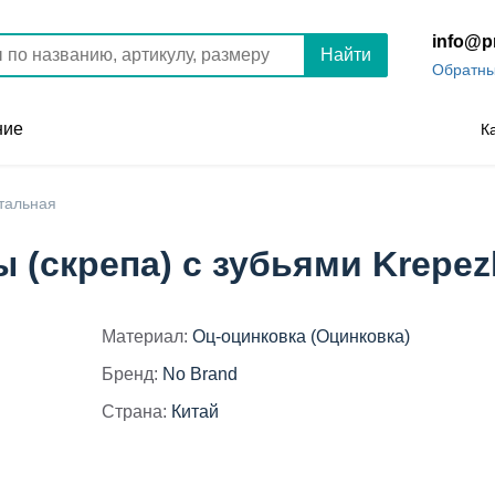
info@p
Найти
Обратны
ние
К
тальная
ы (скрепа) с зубьями Krepe
Материал:
Оц-оцинковка (Оцинковка)
Бренд:
No Brand
Страна:
Китай