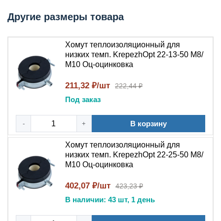
Главный ключ: два типоразмера шпильки в одной гайке
Другие размеры товара
и работоспособность до -50°C.
Технические параметры
Хомут теплоизоляционный для
низких темп. KrepezhOpt 22-13-50 М8/
Параметр
Значение
М10 Оц-оцинковка
Оцинкованная сталь
211,32 ₽/шт
222,44 ₽
Материал хомута
W1 (цинковое
Под заказ
покрытие 8–12 мкм)
М8/М10 (подходит под
В корзину
Комбинированная гайка
-
+
оба типоразмера
шпилек)
Хомут теплоизоляционный для
от -50°C до +100°C
низких темп. KrepezhOpt 22-25-50 М8/
Температурный диапазон
(низкотемпературное
М10 Оц-оцинковка
исполнение)
402,07 ₽/шт
Крепление
423,23 ₽
теплоизолированных
В наличии: 43 шт, 1 день
Применение
труб (ППУ, минвата,
каучук)