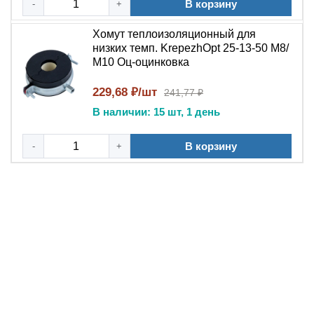
В корзину
-
+
Конструктивная
Хомут теплоизоляционный для
особенностьУдлинённая скоба
низких темп. KrepezhOpt 25-13-50 М8/
для охвата трубы вместе с
М10 Оц-оцинковка
теплоизоляцией
Средняя (для
229,68 ₽/шт
241,77 ₽
эксплуатации внутри
Коррозионная стойкость
В наличии: 15 шт, 1 день
помещений и под
навесом)
В корзину
-
+
Разжимной /
ленточный с
Тип хомута
червячным
механизмом
Основное назначение
Инженеры по холодоснабжению, монтажники систем
кондиционирования, специалисты по криогенным
трубопроводам и ремонтные бригады тепловых сетей
используют теплоизоляционный хомут KrepezhOpt при