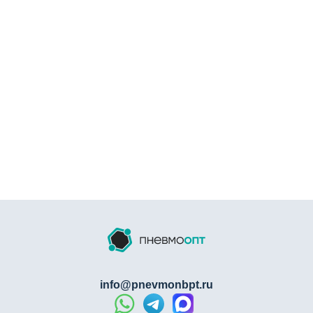
прокладке наружных и внутренних трубопроводов с
теплоизоляцией. Хомут предназначен для фиксации
труб, покрытых пенополиуретаном (ППУ), минеральной
ватой, вспененным каучуком или другим изоляционным
материалом. Комбинированная гайка М8/М10 упрощает
монтаж на шпильки разного диаметра, а оцинкованное
покрытие защищает от коррозии при перепадах
температур и выпадении конденсата.
Полное описание: почему стоит купить
теплоизоляционный хомут KrepezhOpt
для низких температур
Стандартные сантехнические хомуты не подходят для
теплоизолированных труб: они рассчитаны на охват
трубы без изоляции и не имеют запаса по диаметру.
KrepezhOpt решает эту проблему:
info@pnevmonbpt.ru
Удлинённая скоба под теплоизоляцию: