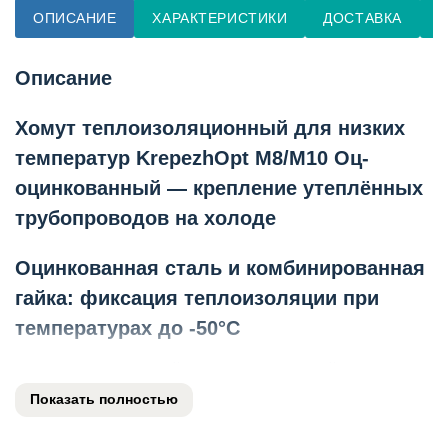
ОПИСАНИЕ
ХАРАКТЕРИСТИКИ
ДОСТАВКА
О
Описание
Хомут теплоизоляционный для низких
температур KrepezhOpt М8/М10 Оц-
оцинкованный — крепление утеплённых
трубопроводов на холоде
Оцинкованная сталь и комбинированная
гайка: фиксация теплоизоляции при
температурах до -50°C
Специализированный теплоизоляционный хомут
KrepezhOpt с комбинированной гайкой М8/М10 из
Показать полностью
оцинкованной стали W1 для крепления трубопроводов
с теплоизоляцией в условиях низких температур.