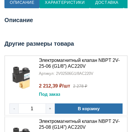
ОПИСАНИЕ
ХАРАКТЕРИСТИКИ
ДОСТАВКА
О
Описание
Другие размеры товара
Электромагнитный клапан NBPT 2V-
25-06 (G1/8”) АC220V
Артикул: 2V02506G1/8AC220V
2 212,39 ₽/шт
2 278 ₽
Под заказ
В корзину
-
+
Электромагнитный клапан NBPT 2V-
25-08 (G1/4”) АC220V