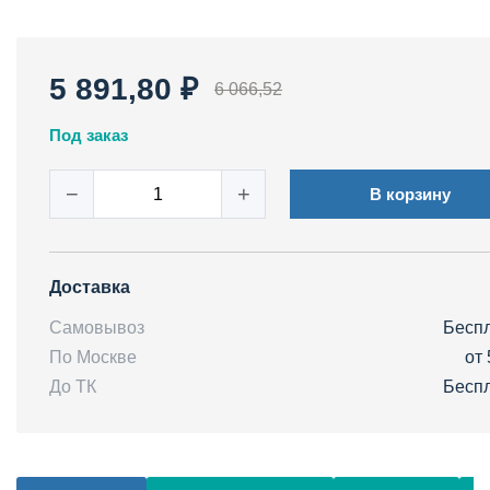
5 891,80 ₽
6 066,52
Под заказ
−
+
В корзину
Доставка
Самовывоз
Бесп
По Москве
от 
До ТК
Бесп