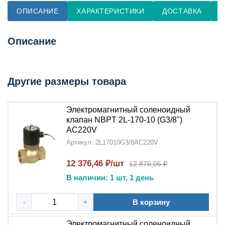
ОПИСАНИЕ
ХАРАКТЕРИСТИКИ
ДОСТАВКА
О
Описание
Другие размеры товара
Электромагнитный соленоидный
клапан NBPT 2L-170-10 (G3/8")
AC220V
Артикул: 2L17010G3/8AC220V
12 376,46 ₽/шт
12 876,05 ₽
В наличии: 1 шт, 1 день
В корзину
-
+
Электромагнитный соленоидный