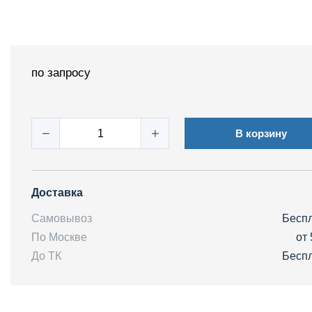
по запросу
−
+
В корзину
Доставка
Самовывоз
Бесп
По Москве
от 
До ТК
Бесп