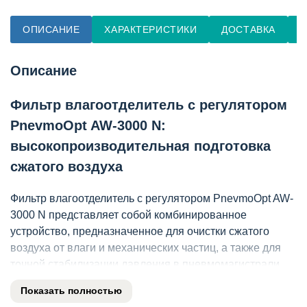
ОПИСАНИЕ
ХАРАКТЕРИСТИКИ
ДОСТАВКА
О
Описание
Фильтр влагоотделитель с регулятором
PnevmoOpt AW-3000 N:
высокопроизводительная подготовка
сжатого воздуха
Фильтр влагоотделитель с регулятором PnevmoOpt AW-
3000 N представляет собой комбинированное
устройство, предназначенное для очистки сжатого
воздуха от влаги и механических частиц, а также для
точной стабилизации давления в пневмомагистрали.
Данное изделие серии AW-3000 обеспечивает
Показать полностью
пропускную способность до 2000 л/мин и тонкость