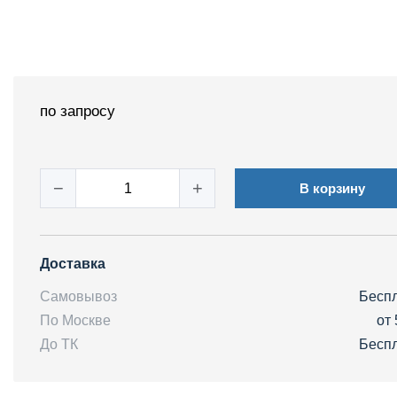
по запросу
−
+
В корзину
Доставка
Самовывоз
Бесп
По Москве
от 
До ТК
Бесп