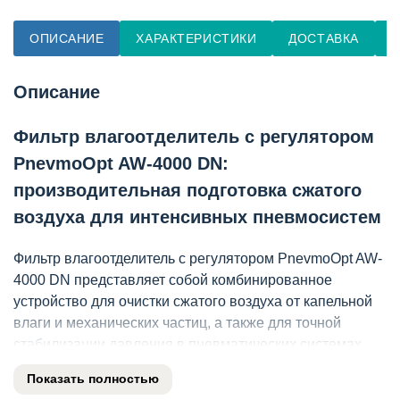
ОПИСАНИЕ
ХАРАКТЕРИСТИКИ
ДОСТАВКА
О
Описание
Фильтр влагоотделитель с регулятором
PnevmoOpt AW-4000 DN:
производительная подготовка сжатого
воздуха для интенсивных пневмосистем
Фильтр влагоотделитель с регулятором PnevmoOpt AW-
4000 DN представляет собой комбинированное
устройство для очистки сжатого воздуха от капельной
влаги и механических частиц, а также для точной
стабилизации давления в пневматических системах .
Данное изделие серии AW-4000 обеспечивает
Показать полностью
номинальную пропускную способность до 4000 л/мин и