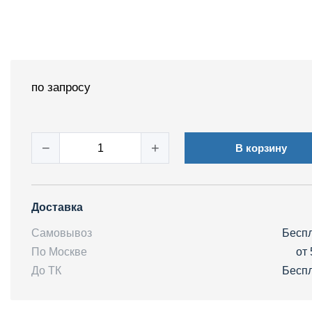
по запросу
−
+
В корзину
Доставка
Самовывоз
Бесп
По Москве
от 
До ТК
Бесп