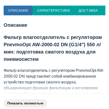
ОПИСАНИЕ
ХАРАКТЕРИСТИКИ
ДОСТАВКА
О
Описание
Фильтр влагоотделитель с регулятором
PnevmoOpt AW-2000-02 DN (G1/4") 550 л/
мин: подготовка сжатого воздуха для
пневмосистем
Фильтр влагоотделитель с регулятором PnevmoOpt AW-
2000-02 DN представляет собой комбинированное
устройство подготовки сжатого воздуха,
объединяющее функции фильтрации и регулировки
давления. Данное изделие предназначено для очистки
воздушной магистрали от капельной влаги и твердых
Показать полностью
частиц, а также для точной стабилизации рабочего