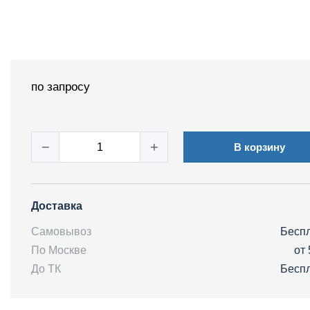
по запросу
−
+
В корзину
Доставка
Самовывоз
Бесп
По Москве
от 
До ТК
Бесп