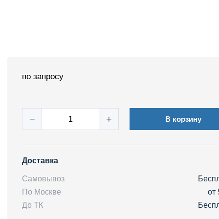
по запросу
−
+
В корзину
Доставка
Самовывоз
Бесп
По Москве
от 
До ТК
Бесп