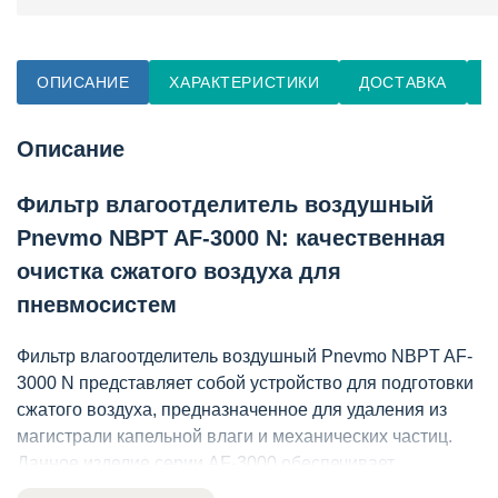
ОПИСАНИЕ
ХАРАКТЕРИСТИКИ
ДОСТАВКА
О
Описание
Фильтр влагоотделитель воздушный
Pnevmo NBPT AF-3000 N: качественная
очистка сжатого воздуха для
пневмосистем
Фильтр влагоотделитель воздушный Pnevmo NBPT AF-
3000 N представляет собой устройство для подготовки
сжатого воздуха, предназначенное для удаления из
магистрали капельной влаги и механических частиц.
Данное изделие серии AF-3000 обеспечивает
пропускную способность 1500 л/мин и тонкость очистки