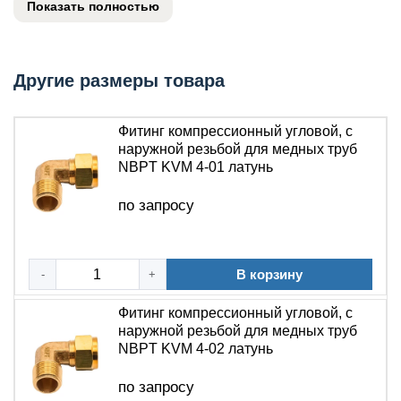
Показать полностью
трубами
.
L-образный фитинг NBPT KVM
с
наружной
резьбой
специально разработан для:
Другие размеры товара
Простого и быстрого монтажа
медных труб
под
углом 90°
Фитинг компрессионный угловой, с
наружной резьбой для медных труб
Надежного соединения с другими элементами
NBPT KVM 4-01 латунь
системы через
наружную резьбу
по запросу
Обеспечения герметичности в системах с
высоким рабочим давлением
В корзину
-
+
Ключевые преимущества фитинга NBPT KVM:
✔
Угловая L-образная конструкция
– оптимальное
Фитинг компрессионный угловой, с
решение для изменения направления трубопровода
наружной резьбой для медных труб
✔
Наружная резьба
– обеспечивает надежное
NBPT KVM 4-02 латунь
соединение с другими элементами системы
✔
Компрессионная технология
– простой
по запросу