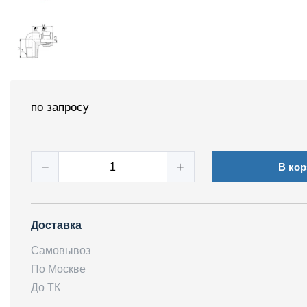
по запросу
−
+
В кор
Доставка
Самовывоз
По Москве
До ТК