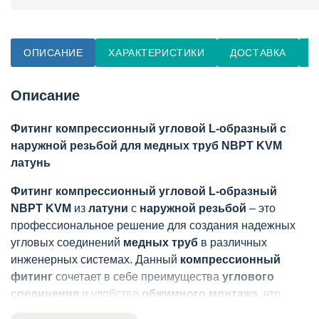
ОПИСАНИЕ
ХАРАКТЕРИСТИКИ
ДОСТАВКА
О
Описание
Фитинг компрессионный угловой L-образный с
наружной резьбой для медных труб NBPT KVM
латунь
Фитинг компрессионный угловой L-образный
NBPT KVM
из
латуни
с
наружной резьбой
– это
профессиональное решение для создания надежных
угловых соединений
медных труб
в различных
инженерных системах. Данный
компрессионный
фитинг
сочетает в себе преимущества
углового
соединения
и удобство
обжимного монтажа
, что
делает его незаменимым при работе с
медными