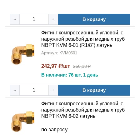
монтаж
медных труб
без специального оборудования
✔
Латунный корпус
– устойчивость к коррозии и
длительный срок службы
В корзину
-
+
✔
Качество NBPT
– соответствует международным
стандартам надежности
Фитинг компрессионный угловой, с
наружной резьбой для медных труб
Основные сферы применения:
NBPT KVM 6-01 (R1/8") латунь
Артикул: KVM0601
Системы отопления
– угловые
соединения
медных труб
в радиаторных
242,97 ₽/шт
250,18 ₽
системах
В наличии: 76 шт, 1 день
Водоснабжение
– монтаж поворотов в
В корзину
-
+
трубопроводах ХВС и ГВС
Фитинг компрессионный угловой, с
Газовые системы
– безопасные угловые
наружной резьбой для медных труб
соединения в газораспределительных сетях
NBPT KVM 6-02 латунь
Промышленные коммуникации
–
по запросу
использование в технологических трубопроводах