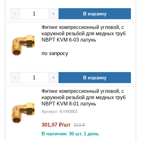
5 причин выбрать фитинг NBPT KVM:
В корзину
-
+
Универсальность
– подходит для различных
инженерных систем с
медными трубами
Фитинг компрессионный угловой, с
наружной резьбой для медных труб
Надежность
–
латунный корпус
и
NBPT KVM 6-03 латунь
качественная
наружная резьба
обеспечивают
долговечность
по запросу
Удобство монтажа
–
компрессионная
технология
упрощает установку
В корзину
-
+
Качественное исполнение
–
Фитинг компрессионный угловой, с
продукция
NBPT
соответствует строгим
наружной резьбой для медных труб
стандартам
NBPT KVM 8-01 латунь
Артикул: KVM0801
Герметичность
– обеспечивает плотное
соединение даже при высоком давлении
301,07 ₽/шт
310 ₽
Технические особенности:
В наличии: 30 шт, 1 день