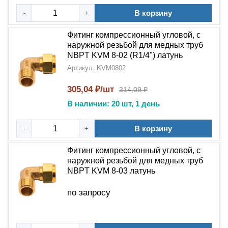
Тип:
угловой L-образный компрессионный
В корзину
-
+
фитинг
Фитинг компрессионный угловой, с
Конструкция: с
наружной резьбой
наружной резьбой для медных труб
NBPT KVM 8-02 (R1/4") латунь
Материал:
латунь
Артикул: KVM0802
Назначение: для соединения
медных труб
305,04 ₽/шт
314,09 ₽
Производитель:
NBPT
(Южная Корея)
В наличии: 20 шт, 1 день
Фитинг компрессионный угловой L-образный
В корзину
-
+
NBPT KVM
– это оптимальное решение для
профессионального монтажа
медных труб
с
Фитинг компрессионный угловой, с
изменением направления трубопровода.
наружной резьбой для медных труб
Выбирая
фитинг NBPT KVM
, вы получаете
NBPT KVM 8-03 латунь
качественное угловое соединение, которое прослужит
по запросу
долгие годы без потери герметичности.