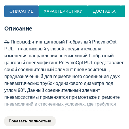
ОПИСАНИЕ
ХАРАКТЕРИСТИКИ
ДОСТАВКА
О
Описание
## Пневмофитинг цанговый Г-образный PnevmoOpt
PUL – пластиковый угловой соединитель для
изменения направления пневмолиний Г-образный
цанговый пневмофитинг PnevmoOpt PUL представляет
собой соединительный элемент пневмосистемы,
предназначенный для герметичного соединения двух
пневматических трубок одинакового диаметра под
углом 90°. Данный соединительный элемент
пневмосистемы применяется при монтаже и ремонте
пневмолиний в стесненных условиях, где требуется
компактное угловое подключение с минимальным
радиусом изгиба трубки . Изделие востребовано
Показать полностью
инженерами-проектировщиками, специалистами