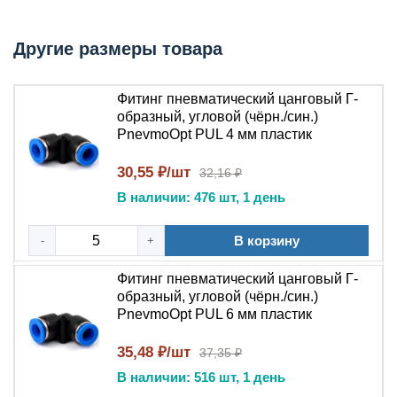
КИПиА и монтажниками при сборке
распределительных блоков и систем индустриальной
Другие размеры товара
пневматики. Герметичное подключение обеспечивается
нажимным цанговым механизмом, фиксирующим
трубку без дополнительного инструмента . ###
Фитинг пневматический цанговый Г-
Технические характеристики
образный, угловой (чёрн./син.)
PnevmoOpt PUL 4 мм пластик
Тип устройства: Г-образный угловой соединитель
(трубка-трубка, 90°)
30,55 ₽/шт
32,16 ₽
Тип соединения: нажимной быстроразъемный
В наличии: 476 шт, 1 день
(цанговый)
Материал корпуса: пластик (PBT –
В корзину
-
+
полибутилентерефталат)
Материал нажимной втулки: полиоксиметилен
Фитинг пневматический цанговый Г-
(POM)
образный, угловой (чёрн./син.)
Стопорные зубчатые кольца: нержавеющая сталь
PnevmoOpt PUL 6 мм пластик
AISI 304/316
Материал уплотнения: нитрильный каучук (NBR)
35,48 ₽/шт
37,35 ₽
Диаметр трубки: уточняется в зависимости от
В наличии: 516 шт, 1 день
исполнения (4, 6, 8, 10, 12, 14, 15, 16 мм)