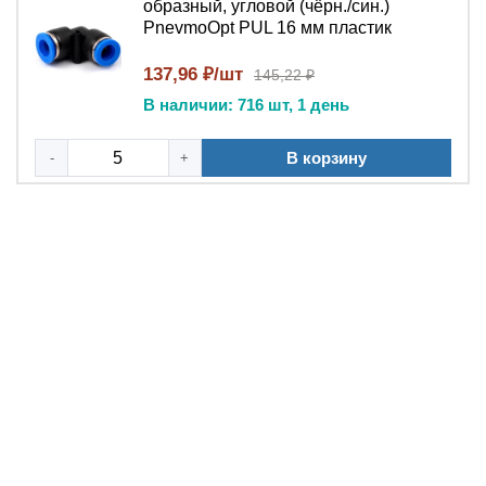
образный, угловой (чёрн./син.)
демонтаж трубки без использования дополнительного
PnevmoOpt PUL 16 мм пластик
инструмента – достаточно вставить трубку до упора
для фиксации и нажать на защитную манжету для
137,96 ₽/шт
145,22 ₽
извлечения .
В наличии: 716 шт, 1 день
Исключает утечки рабочей среды через цанговое
В корзину
-
+
соединение;
Выдерживает рабочее давление до 1,0 МПа и
пиковые нагрузки до 1,5 МПа ;
Не требует регулярного обслуживания при
штатной эксплуатации;
Обеспечивает быстрый монтаж и демонтаж
трубок без инструмента .
Сравнение с аналогами
В отличие от бюджетных аналогов неизвестного
происхождения, фитинг PnevmoOpt PUL отличается
усиленными цанговыми зажимами из нержавеющей