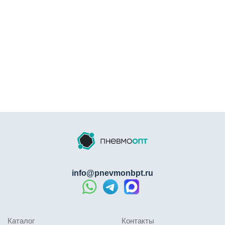
стали, которые образуют равномерное уплотнение
вокруг трубки, обеспечивая высокую надежность и
длительный срок службы . Применение PBT вместо
обычного ПВХ повышает прочность корпуса и
устойчивость к химическим воздействиям. Точность
изготовления уплотнительных поверхностей и
применение уплотнений из NBR исключают утечки,
характерные для низкокачественных соединителей.
Монтаж и демонтаж
Установка Г-образного фитинга PUL выполняется по
следующей инструкции:
Отключить подачу сжатого воздуха и сбросить
info@pnevmonbpt.ru
давление в системе.
Отрезать трубку строго перпендикулярно оси
специальным ножом для труб.
Удалить заусенцы с торцов трубок, проверить
Каталог
Контакты
чистоту поверхности.