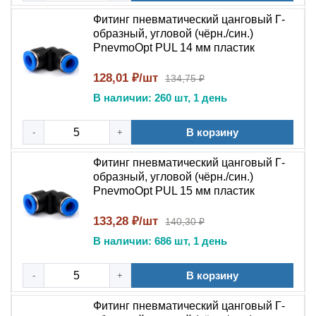
Корпус из конструкционного пластика PBT устойчив к
Фитинг пневматический цанговый Г-
воздействию масел и химических реагентов, что делает
образный, угловой (чёрн./син.)
его прочнее и долговечнее по сравнению с аналогами
PnevmoOpt PUL 14 мм пластик
из обычного ПВХ . Внутренние детали из латуни с
128,01 ₽/шт
134,75 ₽
никелевым покрытием и нержавеющей стали
гарантируют надежность фиксации и длительный срок
В наличии: 260 шт, 1 день
службы .
В корзину
-
+
### Конструкция и материалы
Корпус фитинга изготовлен из
Фитинг пневматический цанговый Г-
полибутилентерефталата (PBT), нажимная втулка – из
образный, угловой (чёрн./син.)
PnevmoOpt PUL 15 мм пластик
полиоксиметилена (POM), стопорные зубчатые кольца
цанги – из нержавеющей стали AISI 304/316,
133,28 ₽/шт
140,30 ₽
уплотнение – из нитрильного каучука (NBR) . Цанговые
В наличии: 686 шт, 1 день
зажимы имеют усиленную конструкцию, образуют
равномерное уплотнение вокруг трубки и допускают
В корзину
-
+
многократные циклы подключения/отключения (более
1000 циклов) без потери фиксирующих свойств .
Фитинг пневматический цанговый Г-
Нажимной механизм позволяет выполнять монтаж и