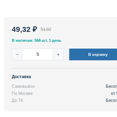
49,32 ₽
51,92
В наличии: 566 шт, 1 день
−
+
В корзину
Доставка
Самовывоз
Бесп
По Москве
от 
До ТК
Бесп