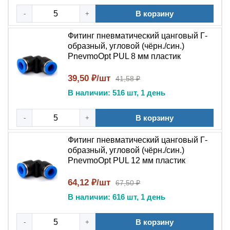
Рабочее давление: до 1,0 МПа (10 Атм)
В корзину
-
+
Максимальное давление: 1,2–1,5 МПа
Отрицательное давление (вакуум): до -0,1 МПа (1
Фитинг пневматический цанговый Г-
Атм)
образный, угловой (чёрн./син.)
PnevmoOpt PUL 8 мм пластик
Температура эксплуатации: от -20 °C до +60 °C
Рабочая среда: сжатый воздух, вакуум
39,50 ₽/шт
41,58 ₽
Применяемые трубки: полиуретан (PU), нейлон
В наличии: 516 шт, 1 день
(PA)
### Основное назначение и условия эксплуатации
В корзину
-
+
Г-образный фитинг PUL применяется для соединения
Фитинг пневматический цанговый Г-
двух пневматических трубок одинакового наружного
образный, угловой (чёрн./син.)
диаметра с изменением направления пневмолинии на
PnevmoOpt PUL 12 мм пластик
90° . Угловое исполнение позволяет прокладывать
линии в стесненных условиях, избегая чрезмерного
64,12 ₽/шт
67,50 ₽
изгиба трубки, который может снизить пропускную
В наличии: 616 шт, 1 день
способность и сократить срок службы полимерного
рукава. Изделие совместимо с полиуретановыми и
В корзину
-
+
нейлоновыми трубками соответствующих диаметров .