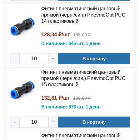
Монтаж без инструмента
— трубка вставляется
Фитинг пневматический цанговый
до упора рукой, фиксация происходит
прямой (чёрн./син.) PnevmoOpt PUC
автоматически;
14 пластиковый
Многократное присоединение
— выдерживает
128,34 ₽/шт
более 1000 циклов подключения/отключения без
135,09 ₽
потери герметичности;
В наличии: 646 шт, 1 день
Демонтаж одним нажатием
— снятие трубки
осуществляется нажатием на защитную манжету
В корзину
-
+
фитинга;
Фитинг пневматический цанговый
Стойкость к вибрации
— многозубчиковый
прямой (чёрн./син.) PnevmoOpt PUC
цанговый зажим равномерно распределяет
15 пластиковый
нагрузку по окружности трубки.
132,81 ₽/шт
139,80 ₽
Сравнение с дешевыми аналогами
В наличии: 676 шт, 1 день
Пневмофитинги PUC от производителей с контролем
качества отличаются от несертифицированной
В корзину
-
+
продукции отсутствием микротрещин в корпусе
Фитинг пневматический цанговый
благодаря инжекторному литью. Усиленные цанговые