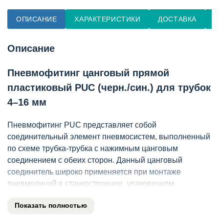
ОПИСАНИЕ
ХАРАКТЕРИСТИКИ
ДОСТАВКА
О
Описание
Пневмофитинг цанговый прямой
пластиковый PUC (черн./син.) для трубок
4–16 мм
Пневмофитинг PUC представляет собой
соединительный элемент пневмосистем, выполненный
по схеме трубка-трубка с нажимным цанговым
соединением с обеих сторон. Данный цанговый
соединитель широко применяется при монтаже
пневмолиний в станкостроении, упаковочном
оборудовании и робототехнике для быстрого
Показать полностью
соединения гибких трубопроводов без использования
дополнительного инструмента. Инженеры КИПиА и