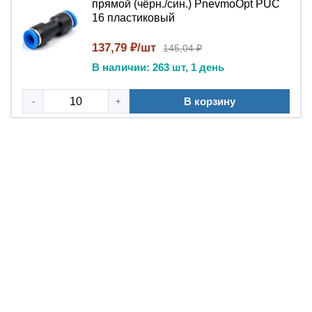
прямой (чёрн./син.) PnevmoOpt PUC
зажимы из нержавеющей стали AISI 316 обеспечивают
16 пластиковый
равномерное уплотнение вокруг трубки и ресурс более
1000 циклов подключения, тогда как бюджетные
137,79 ₽/шт
145,04 ₽
аналоги часто выходят из строя после 100–200
В наличии: 263 шт, 1 день
перестыковок. Соблюдение стандартов ГОСТ 30539-97
(ИСО 6150-88) гарантирует геометрическую точность
В корзину
-
+
посадочных мест и взаимозаменяемость с импортными
фитингами.
Инструкция по монтажу и демонтажу
Отрежьте полиуретановую или нейлоновую трубку
строго перпендикулярно оси, используя нож для труб
— овальность среза не допускается. Зачистите
заусенцы на месте реза, иначе частицы пластика
повредят уплотнительное кольцо фитинга. Вставьте
трубку в цанговый соединитель до упора —
автоматическая фиксация произойдет при достижении
трубкой внутреннего упора. Для демонтажа нажмите на