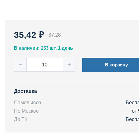
35,42 ₽
37,28
В наличии: 253 шт, 1 день
−
+
В корзину
Доставка
Самовывоз
Бесп
По Москве
от 
До ТК
Бесп