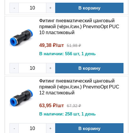
20°C до +60°C
. Тип соединения — нажимной
В корзину
быстроразъемный (push-in), что позволяет монтировать
-
+
и демонтировать трубку усилием одной руки без
Фитинг пневматический цанговый
применения ключей.
прямой (чёрн./син.) PnevmoOpt PUC
10 пластиковый
Конструкция и материалы
49,38 ₽/шт
51,98 ₽
Корпус пневмофитинга PUC изготовлен из
В наличии: 556 шт, 1 день
конструкционного пластика —
полибутилентерефталата (PBT) или полиоксиметилена
В корзину
-
+
(POM) методом инжекторного литья, что полностью
исключает раковины и микротрещины. Внутренние
Фитинг пневматический цанговый
элементы (стопорные зубчатые кольца) выполнены из
прямой (чёрн./син.) PnevmoOpt PUC
нержавеющей стали AISI 304/316, обеспечивающей
12 пластиковый
надежную фиксацию трубки. Уплотнение — из
нитрильного каучука (NBR). Комбинированная
63,95 ₽/шт
67,32 ₽
конструкция обеспечивает герметичность соединения в
В наличии: 258 шт, 1 день
сочетании с низким сопротивлением при установке
трубки.
В корзину
-
+