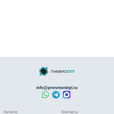
защитную манжету (втулку) фитинга и одновременно
извлеките трубку. Проверьте состояние
уплотнительного кольца перед повторной установкой
— при повреждении замените фитинг.
Ответы на часто задаваемые вопросы
Какое максимальное давление выдерживает
пневмофитинг PUC?
Рабочее давление — до
1,0 МПа (10 бар), пиковое — до 1,6 МПа (16 бар).
Можно ли использовать PUC с масляным
туманом и водой?
Уплотнение из NBR
совместимо с масляным туманом, применяемым
для смазки пневмоцилиндров. Для воды
рекомендуется использовать фитинги с
info@pnevmonbpt.ru
уплотнениями из EPDM (по спецзаказу).
Чем отличается фитинг PUC от
быстроразъемного соединения БРС?
PUC —
это прямое цанговое соединение трубка-трубка
Каталог
Контакты