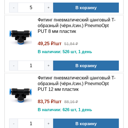
исполнения (4, 6, 8, 10, 12 мм)
В корзину
-
+
Рабочее давление: до 1,0 МПа (10 Атм)
Максимальное давление: 1,2–1,5 МПа
Фитинг пневматический цанговый T-
образный (чёрн./син.) PnevmoOpt
Отрицательное давление (вакуум): до -0,1 МПа (1
PUT 8 мм пластик
Атм)
Температура эксплуатации: от -20 °C до +60 °C
49,25 ₽/шт
51,84 ₽
Рабочая среда: сжатый воздух, вакуум
В наличии: 526 шт, 1 день
Применяемые трубки: полиуретан (PU), нейлон
(PA)
В корзину
-
+
Основное назначение и условия
Фитинг пневматический цанговый T-
эксплуатации
образный (чёрн./син.) PnevmoOpt
PUT 12 мм пластик
Т-образный фитинг PUT применяется для
разветвления пневматических линий, обеспечивая
83,75 ₽/шт
88,16 ₽
подключение двух трубок к одной магистрали под углом
В наличии: 626 шт, 1 день
90° . Изделие совместимо с полиуретановыми и
нейлоновыми трубками соответствующих диаметров .
В корзину
-
+
Корпус из полибутилентерефталата (PBT) устойчив к