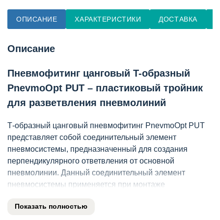
ОПИСАНИЕ
ХАРАКТЕРИСТИКИ
ДОСТАВКА
О
Описание
Пневмофитинг цанговый T-образный
PnevmoOpt PUT – пластиковый тройник
для разветвления пневмолиний
Т-образный цанговый пневмофитинг PnevmoOpt PUT
представляет собой соединительный элемент
пневмосистемы, предназначенный для создания
перпендикулярного ответвления от основной
пневмолинии. Данный соединительный элемент
пневмосистемы применяется при монтаже
распределительных блоков, где требуется разделение
Показать полностью
магистрального потока на два направления под
прямым углом. Изделие востребовано инженерами-