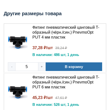
проектировщиками, специалистами КИПиА и
монтажниками при сборке систем индустриальной
Другие размеры товара
пневматики. Герметичное подключение обеспечивается
нажимным цанговым механизмом, фиксирующим
Фитинг пневматический цанговый T-
трубку без дополнительного инструмента .
образный (чёрн./син.) PnevmoOpt
PUT 4 мм пластик
Технические характеристики
37,28 ₽/шт
39,24 ₽
Тип устройства: T-образный тройник
В наличии: 486 шт, 1 день
Тип соединения: нажимной быстроразъемный
(цанговый)
В корзину
-
+
Материал корпуса: пластик (PBT –
полибутилентерефталат)
Фитинг пневматический цанговый T-
Материал нажимной втулки: полиоксиметилен
образный (чёрн./син.) PnevmoOpt
(POM)
PUT 6 мм пластик
Стопорные зубчатые кольца: нержавеющая сталь
AISI 304/316
45,23 ₽/шт
47,61 ₽
Материал уплотнения: нитрильный каучук (NBR)
В наличии: 526 шт, 1 день
Диаметр трубки: уточняется в зависимости от