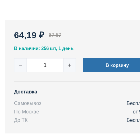
64,19 ₽
67,57
В наличии: 256 шт, 1 день
−
+
В корзину
Доставка
Самовывоз
Бесп
По Москве
от 
До ТК
Бесп