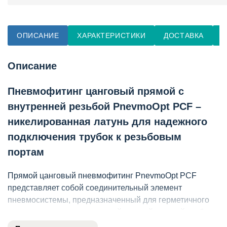
ОПИСАНИЕ
ХАРАКТЕРИСТИКИ
ДОСТАВКА
О
Описание
Пневмофитинг цанговый прямой с
внутренней резьбой PnevmoOpt PCF –
никелированная латунь для надежного
подключения трубок к резьбовым
портам
Прямой цанговый пневмофитинг PnevmoOpt PCF
представляет собой соединительный элемент
пневмосистемы, предназначенный для герметичного
подключения полиуретановой или нейлоновой трубки к
резьбовому порту оборудования, имеющему наружную