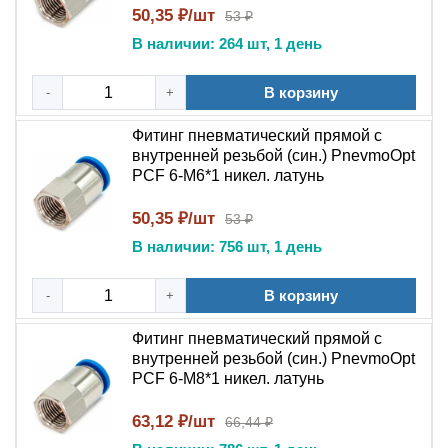
Установка прямого фитинга PCF выполняется по
50,35 ₽/шт
53 ₽
следующей инструкции:
В наличии: 264 шт, 1 день
Отключить подачу сжатого воздуха и сбросить
давление в системе.
В корзину
-
+
Очистить резьбовой штуцер подключаемого
Фитинг пневматический прямой с
оборудования от загрязнений.
внутренней резьбой (син.) PnevmoOpt
При необходимости нанести на резьбу
PCF 6-M6*1 никел. латунь
фиксирующий состав или фум-ленту.
Накрутить фитинг на резьбовой штуцер.
50,35 ₽/шт
53 ₽
Затянуть резьбовое соединение ключом – не
В наличии: 756 шт, 1 день
более ¼ оборота после ручного усилия.
Отрезать трубку строго перпендикулярно оси
В корзину
-
+
специальным ножом для труб.
Удалить заусенцы с торца трубки, проверить
Фитинг пневматический прямой с
чистоту поверхности.
внутренней резьбой (син.) PnevmoOpt
Вставить трубку в цанговый порт до упора –
PCF 6-M8*1 никел. латунь
фиксация произойдет автоматически .
63,12 ₽/шт
66,44 ₽
Проверить надежность соединения легким