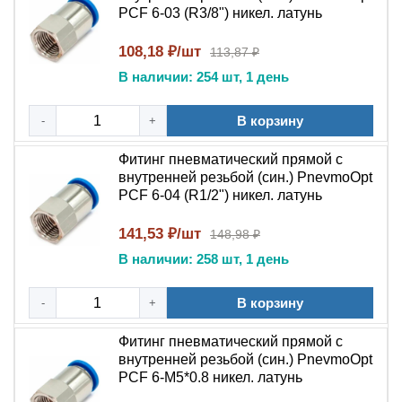
PCF 6-03 (R3/8") никел. латунь
трубки без инструмента .
Сравнение с аналогами
108,18 ₽/шт
113,87 ₽
В наличии: 254 шт, 1 день
В отличие от бюджетных аналогов неизвестного
происхождения, фитинг PnevmoOpt PCF отличается
В корзину
-
+
применением качественной никелированной латуни
для корпуса и уплотнений из NBR. Цанговый механизм
Фитинг пневматический прямой с
обеспечивает надежность пневмофитинга и
внутренней резьбой (син.) PnevmoOpt
PCF 6-04 (R1/2") никел. латунь
долговечность соединения при многократных
перестыковках . Точность изготовления резьбы и
141,53 ₽/шт
148,98 ₽
уплотнительных поверхностей исключает утечки,
В наличии: 258 шт, 1 день
характерные для низкокачественных соединителей.
Изделие совместимо с импортными комплектующими
В корзину
-
+
ведущих производителей по посадочным размерам,
что упрощает замену.
Фитинг пневматический прямой с
внутренней резьбой (син.) PnevmoOpt
Монтаж и демонтаж
PCF 6-M5*0.8 никел. латунь