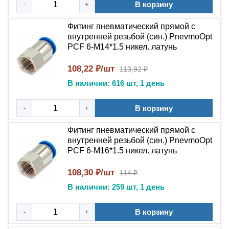
В корзину
-
+
или водой?
Изделие рассчитано на работу со сжатым
Фитинг пневматический прямой с
воздухом и вакуумом . Применение с масляным
внутренней резьбой (син.) PnevmoOpt
туманом допускается при совместимости
PCF 6-M14*1.5 никел. латунь
материала уплотнения (NBR) с маслом .
108,22 ₽/шт
Использование с водой требует отдельной
113,92 ₽
проверки коррозионной стойкости.
В наличии: 616 шт, 1 день
Чем отличается этот фитинг от
быстроразъемного соединения (БРС)?
В корзину
-
+
Прямой фитинг PCF является статическим
резьбовым соединителем для постоянного
Фитинг пневматический прямой с
внутренней резьбой (син.) PnevmoOpt
монтажа, предназначенным для подключения
PCF 6-M16*1.5 никел. латунь
трубки к оборудованию. В отличие от
быстроразъемных соединений (БРС), он не
108,30 ₽/шт
114 ₽
рассчитан на частые ручные перестыковки и
В наличии: 259 шт, 1 день
выполняет функцию стационарного подключения
пневмолинии к аппаратуре.
В корзину
-
+
Какая гарантия на пневматические фитинги?
Гарантийные обязательства действуют на