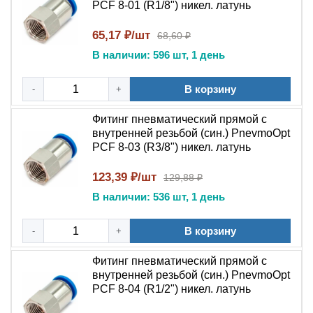
PCF 8-01 (R1/8") никел. латунь
кратчайшие сроки по всей России.
65,17 ₽/шт
68,60 ₽
Купить прямой цанговый пневмофитинг PnevmoOpt
В наличии: 596 шт, 1 день
PCF никелированная латунь Прямой цанговый
пневмофитинг PnevmoOpt PCF из никелированной
В корзину
-
+
латуни с внутренней резьбой – надежное решение для
подключения трубок к резьбовым портам
Фитинг пневматический прямой с
оборудования. В наличии, доставка по РФ. Оформите
внутренней резьбой (син.) PnevmoOpt
заказ на пневмофитинг для вашего оборудования.
PCF 8-03 (R3/8") никел. латунь
123,39 ₽/шт
129,88 ₽
В наличии: 536 шт, 1 день
В корзину
-
+
Фитинг пневматический прямой с
внутренней резьбой (син.) PnevmoOpt
PCF 8-04 (R1/2") никел. латунь