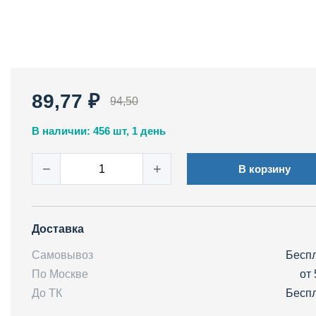
89,77 ₽
94,50
В наличии: 456 шт, 1 день
−
+
В корзину
Доставка
Самовывоз
Бесп
По Москве
от 
До ТК
Бесп