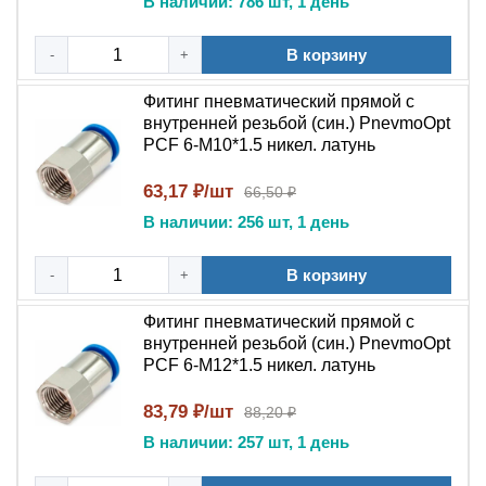
усилием на выдергивание.
В наличии: 786 шт, 1 день
Для демонтажа трубки нажать на защитную
манжету фитинга и извлечь трубку .
В корзину
-
+
Не прилагать чрезмерных усилий при вставке или
Фитинг пневматический прямой с
извлечении трубки.
внутренней резьбой (син.) PnevmoOpt
PCF 6-M10*1.5 никел. латунь
При монтаже пневмофитинга важно соблюдать момент
затяжки резьбового соединения, рекомендованный для
63,17 ₽/шт
66,50 ₽
данного типоразмера. Герметизация соединения
В наличии: 256 шт, 1 день
достигается за счет равномерного обжима цанги и
уплотнительного кольца .
В корзину
-
+
FAQ
Фитинг пневматический прямой с
внутренней резьбой (син.) PnevmoOpt
Какое максимальное давление выдерживает
PCF 6-M12*1.5 никел. латунь
этот пневмофитинг?
Рабочее давление составляет до 1,0 МПа (10
83,79 ₽/шт
88,20 ₽
Атм), максимально допустимое – до 1,2 МПа (12
В наличии: 257 шт, 1 день
Атм) .
Можно ли использовать с масляным туманом