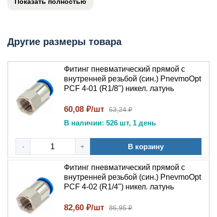
Показать полностью
резьбу . Данный пневмофитинг применяется при
монтаже распределительных блоков, пневмоцилиндров
и клапанов, где требуется быстрое и надежное
Другие размеры товара
соединение пневматической линии с аппаратурой.
Изделие востребовано инженерами-
проектировщиками, специалистами КИПиА и
Фитинг пневматический прямой с
монтажниками при сборке систем индустриальной
внутренней резьбой (син.) PnevmoOpt
PCF 4-01 (R1/8") никел. латунь
пневматики. Герметичное подключение обеспечивается
нажимным цанговым механизмом со стороны трубки и
60,08 ₽/шт
63,24 ₽
внутренней резьбой – со стороны оборудования .
В наличии: 526 шт, 1 день
Технические характеристики
В корзину
-
+
Тип устройства: прямой фитинг (трубка –
внутренняя резьба)
Фитинг пневматический прямой с
внутренней резьбой (син.) PnevmoOpt
Тип соединения: нажимной быстроразъемный
PCF 4-02 (R1/4") никел. латунь
(цанговый) – внутренняя резьба
Материал корпуса: никелированная латунь
82,60 ₽/шт
86,95 ₽
Тип резьбы: уточняется в зависимости от