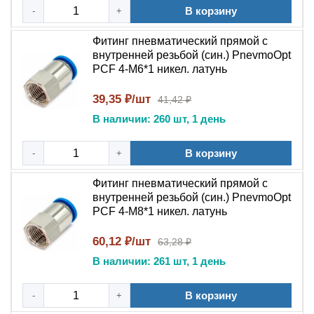
В корзину
-
+
оборудования с наружной резьбой. Кодировка модели
PCF отражает тип соединения: «трубка-резьба» с
Фитинг пневматический прямой с
цанговым зажимом с одной стороны и внутренней
внутренней резьбой (син.) PnevmoOpt
резьбой – с другой . Маркировка типоразмера содержит
PCF 4-M6*1 никел. латунь
диаметр трубки и код резьбы: например, PCF 10-03
означает фитинг под трубку 10 мм с резьбой R3/8" .
39,35 ₽/шт
41,42 ₽
Изделие обеспечивает надежное герметичное
В наличии: 260 шт, 1 день
подключение в линиях подачи сжатого воздуха, а также
может применяться в вакуумных системах до -0,1 МПа .
В корзину
-
+
Корпус из никелированной латуни устойчив к коррозии
и механическим повреждениям, что позволяет
Фитинг пневматический прямой с
внутренней резьбой (син.) PnevmoOpt
эксплуатировать фитинг в условиях промышленного
PCF 4-M8*1 никел. латунь
производства.
60,12 ₽/шт
63,28 ₽
Конструкция и материалы
В наличии: 261 шт, 1 день
Корпус фитинга изготовлен из латуни с никелевым
покрытием, которое защищает поверхность от
В корзину
-
+
окисления и продлевает срок службы . Конструкция