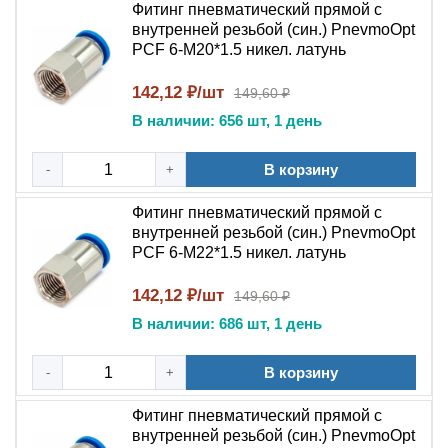
Фитинг пневматический прямой с
соответствие изделия заявленным техническим
внутренней резьбой (син.) PnevmoOpt
параметрам и отсутствие производственных
PCF 6-M20*1.5 никел. латунь
дефектов. Детали уточняйте у менеджера при
142,12 ₽/шт
149,60 ₽
оформлении заказа.
Подходит ли для вакуумных систем?
В наличии: 656 шт, 1 день
Да, фитинг пригоден для работы с вакуумом до
-0,1 МПа (1 Атм) .
В корзину
-
+
Выгода
Фитинг пневматический прямой с
внутренней резьбой (син.) PnevmoOpt
Мы предлагаем купить пневмофитинг PnevmoOpt PCF
PCF 6-M22*1.5 никел. латунь
со склада, что гарантирует оперативную отгрузку
142,12 ₽/шт
149,60 ₽
заказанных позиций. Наши технические специалисты
помогут подобрать аналог при отсутствии нужного
В наличии: 686 шт, 1 день
типоразмера, а также проконсультируют по вопросам
применения в вашей пневмосхеме. Для организаций
В корзину
-
+
доступна поставка оригинальных комплектующих с
Фитинг пневматический прямой с
полным пакетом бухгалтерских документов, а доставка
внутренней резьбой (син.) PnevmoOpt
пневматических фитингов осуществляется в