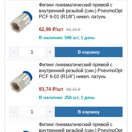
включает резьбовую часть с внутренней резьбой для
Фитинг пневматический прямой с
внутренней резьбой (син.) PnevmoOpt
подключения к оборудованию и цанговый зажим для
PCF 6-01 (R1/8") никел. латунь
фиксации трубки. Цанговый механизм состоит из
стопорного зубчатого кольца, обеспечивающего
62,98 ₽/шт
66,30 ₽
надежную фиксацию трубки, и уплотнительного кольца
В наличии: 596 шт, 1 день
из нитрильного каучука (NBR), гарантирующего
герметичность соединения . Нажимной механизм
В корзину
-
+
позволяет выполнять монтаж и демонтаж трубки без
использования дополнительного инструмента –
Фитинг пневматический прямой с
достаточно вставить трубку до упора для фиксации и
внутренней резьбой (син.) PnevmoOpt
нажать на защитную манжету для извлечения .
PCF 6-02 (R1/4") никел. латунь
Исключает утечки рабочей среды через цанговое
83,74 ₽/шт
88,15 ₽
и резьбовое соединения;
В наличии: 250 шт, 1 день
Выдерживает рабочее давление до 1,0 МПа и
пиковые нагрузки до 1,2 МПа ;
В корзину
-
+
Не требует регулярного обслуживания при
штатной эксплуатации;
Фитинг пневматический прямой с
Обеспечивает быстрый монтаж и демонтаж
внутренней резьбой (син.) PnevmoOpt