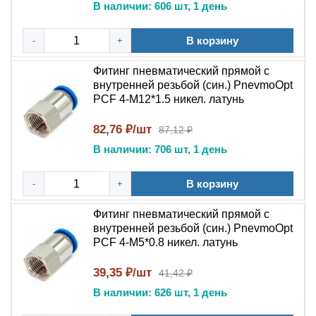
В наличии: 606 шт, 1 день
исполнения
Присоединительная резьба: уточняется в
В корзину
-
+
зависимости от исполнения
Диаметр трубки: уточняется в зависимости от
Фитинг пневматический прямой с
исполнения
внутренней резьбой (син.) PnevmoOpt
Рабочее давление: до 1,0 МПа (10 Атм)
PCF 4-M12*1.5 никел. латунь
Максимальное давление: 1,2 МПа
82,76 ₽/шт
Отрицательное давление (вакуум): до -0,1 МПа (1
87,12 ₽
Атм)
В наличии: 706 шт, 1 день
Температура эксплуатации: от -20 °C до +60 °C
Рабочая среда: сжатый воздух, вакуум
В корзину
-
+
Применяемые трубки: полиуретан, нейлон
Материал уплотнения: нитрильный каучук (NBR)
Фитинг пневматический прямой с
внутренней резьбой (син.) PnevmoOpt
PCF 4-M5*0.8 никел. латунь
Основное назначение и условия
эксплуатации
39,35 ₽/шт
41,42 ₽
В наличии: 626 шт, 1 день
Прямой фитинг PCF применяется для подключения
пневматической трубки к резьбовому порту