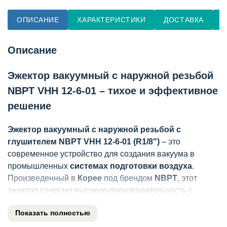
ОПИСАНИЕ
ХАРАКТЕРИСТИКИ
ДОСТАВКА
О
Описание
Эжектор вакуумный с наружной резьбой
NBPT VHH 12-6-01 – тихое и эффективное
решение
Эжектор вакуумный с наружной резьбой с
глушителем NBPT VHH 12-6-01 (R1/8")
– это
современное устройство для создания вакуума в
промышленных
системах подготовки воздуха
.
Произведенный в
Корее
под брендом
NBPT
, этот
эжектор сочетает высокую производительность с
пониженным уровнем шума благодаря встроенному
Показать полностью
глушителю.