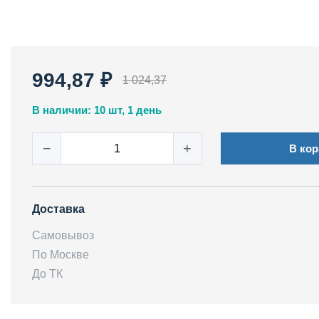
994,87 ₽
1 024,37
В наличии: 10 шт, 1 день
−
+
В кор
Доставка
Самовывоз
По Москве
До ТК