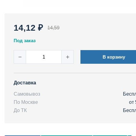
14,12 ₽
14,59
Под заказ
−
+
В корзину
Доставка
Самовывоз
Бесп
По Москве
от 
До ТК
Бесп