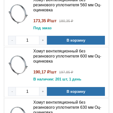
долговечность и защиту от коррозии, а широкий
резинового уплотнителя 560 мм Оц-
диапазон типоразмеров позволяет подобрать хомут
оцинковка
под любой стандартный диаметр воздуховода.
173,35 ₽/шт
180,35 ₽
Синонимы
Под заказ
хомут вентиляционный, хомут для воздуховодов без
В корзину
-
+
резинки, крепление воздуховодов металлическое,
хомут-стяжка для вентиляции, подвес для воздуховода
Хомут вентиляционный без
без уплотнителя, вентхомут металлический, крепеж для
резинового уплотнителя 600 мм Оц-
круглых воздуховодов, монтажный хомут
оцинковка
оцинкованный.
190,17 ₽/шт
197,85 ₽
В наличии: 201 шт, 1 день
В корзину
-
+
Хомут вентиляционный без
резинового уплотнителя 630 мм Оц-
оцинковка