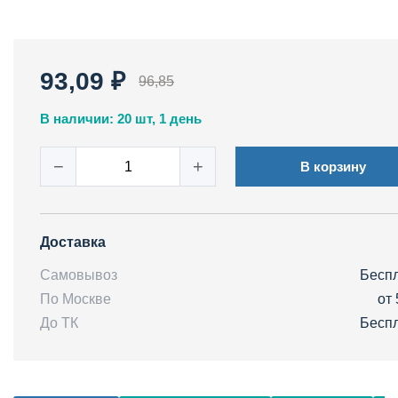
93,09 ₽
96,85
В наличии: 20 шт, 1 день
−
+
В корзину
Доставка
Самовывоз
Бесп
По Москве
от 
До ТК
Бесп