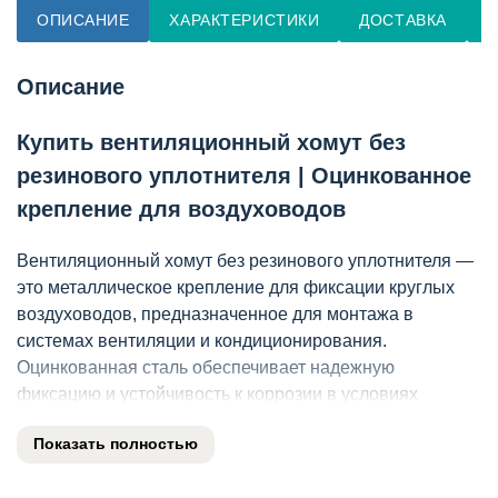
ОПИСАНИЕ
ХАРАКТЕРИСТИКИ
ДОСТАВКА
О
Описание
Купить вентиляционный хомут без
резинового уплотнителя | Оцинкованное
крепление для воздуховодов
Вентиляционный хомут без резинового уплотнителя —
это металлическое крепление для фиксации круглых
воздуховодов, предназначенное для монтажа в
системах вентиляции и кондиционирования.
Оцинкованная сталь обеспечивает надежную
фиксацию и устойчивость к коррозии в условиях
эксплуатации.
Показать полностью
Ключевые характеристики