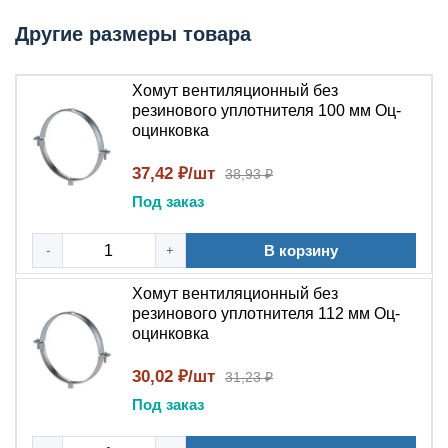
Параметр
Значение
Другие размеры товара
Вентиляционный хомут без резинового
Тип изделия
уплотнителя — крепление для круглых
воздуховодов
Хомут вентиляционный без
резинового уплотнителя 100 мм Оц-
Оцинкованная сталь с горячим
Материал
оцинковка
цинкованием — стойкость к коррозии и
ленты
перепадам температур
37,42 ₽/шт
38,93 ₽
Диапазон
от 80 до 400 мм (стандартные
Под заказ
диаметров
типоразмеры круглых воздуховодов)
Крепежный
Болтовое соединение М6–М10 (в
В корзину
-
+
элемент
зависимости от типоразмера)
Толщина
Хомут вентиляционный без
1,0–1,5 мм в зависимости от диаметра
резинового уплотнителя 112 мм Оц-
ленты
оцинковка
Рабочая
от -40°C до +150°C
температура
30,02 ₽/шт
31,23 ₽
Основное назначение: где и кто
Под заказ
применяет