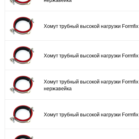
нержавейка
Широкий температурный диапазон:
Сохраняет пр
Нужно усиленное нержавеющее крепление для труб
получите профессиональное решение для ответственных
Хомут трубный высокой нагрузки Formfi
Часто задаваемые вопросы (FAQ)
Для каких систем рекомендуется использовать 
Хомут трубный высокой нагрузки Formfix
Для трубопроводов высокого давления, насосных с
промышленного оборудования.
Чем отличается хомут высокой нагрузки от ста
Усиленная конструкция, увеличенная толщина мет
Хомут трубный высокой нагрузки Formfix 
нержавейка
более высокие нагрузки.
Как подобрать размер хомута?
Измерьте внешний диаметр трубы или фиксируемого 
Можно ли использовать хомут для наружного м
Хомут трубный высокой нагрузки Formfix
Да, нержавеющая сталь AISI 304 обеспечивает хоро
климатических условий.