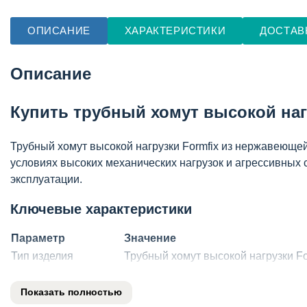
ОПИСАНИЕ
ХАРАКТЕРИСТИКИ
ДОСТАВ
Описание
Купить трубный хомут высокой наг
Трубный хомут высокой нагрузки Formfix из нержавеюще
условиях высоких механических нагрузок и агрессивных 
эксплуатации.
Ключевые характеристики
Параметр
Значение
Тип изделия
Трубный хомут высокой нагрузки F
Материал
Нержавеющая сталь AISI 304 (SS3
Диапазон диаметров
от 20 до 150 мм (в зависимости от 
Показать полностью