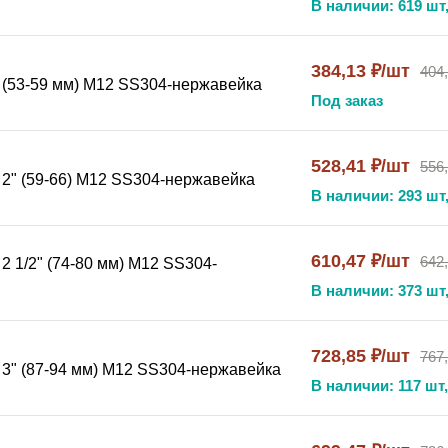
В наличии: 619 шт,
очность от -60°C до +250°C.
 и оборудования в промышленных условиях?
Добавьте т
384,13 ₽/шт
404
 объектов.
x (53-59 мм) М12 SS304-нержавейка
Под заказ
528,41 ₽/шт
556
хомут высокой нагрузки?
 2" (59-66) М12 SS304-нержавейка
танций, компрессорного оборудования, вибрирующих механи
В наличии: 293 шт,
ндартного?
610,47 ₽/шт
642
алла, более мощные крепежные элементы и повышенная не
2 1/2" (74-80 мм) М12 SS304-
В наличии: 373 шт,
объекта в месте фиксации и выберите хомут, номинальный 
728,85 ₽/шт
767
онтажа?
 3" (87-94 мм) М12 SS304-нержавейка
шую коррозионную стойкость, что позволяет использовать 
В наличии: 117 шт,