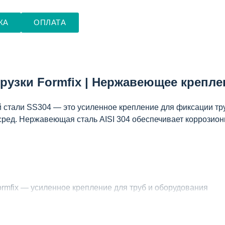
КА
ОПЛАТА
рузки Formfix | Нержавеющее крепле
й стали SS304 — это усиленное крепление для фиксации тр
сред. Нержавеющая сталь AISI 304 обеспечивает коррозион
ormfix — усиленное крепление для труб и оборудования
04) — повышенная коррозионная стойкость
типоразмера)