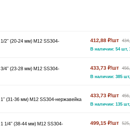
ьку — усиленная конструкция
ных трасс, оборудования в промышленных условиях
сиональными монтажниками промышленного оборудования, 
412,88 ₽/шт
434
1/2" (20-24 мм) М12 SS304-
ктах нефтегазовой и химической промышленности. Основно
В наличии: 54 шт, 
дверженных высоким вибрационным и механическим нагрузк
тот хомут
433,73 ₽/шт
456
3/4" (23-28 мм) М12 SS304-
 стали AISI 304 разработан для работы в условиях повыше
В наличии: 385 шт,
фиксацию трубопроводов и оборудования, способную выдер
Нержавеющая сталь SS304 гарантирует коррозионную стойко
433,73 ₽/шт
456
диапазон типоразмеров позволяет подобрать хомут для тру
 1" (31-36 мм) М12 SS304-нержавейка
В наличии: 135 шт,
ханические нагрузки, вибрацию и динамические воздейств
 304 устойчива к влаге, маслам и техническим жидкостям.
аспределение нагрузки и исключает смещение фиксируемог
499,15 ₽/шт
525
1 1/4" (38-44 мм) М12 SS304-
роводов, кабельных трасс, насосного и промышленного об