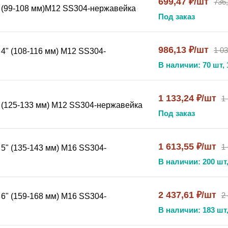
699,47 ₽/шт
736
x (99-108 мм)М12 SS304-нержавейка
Под заказ
та в месте установки от грязи и загрязнений.
ив правильное положение.
е хомут к несущей поверхности, отметьте точки крепления
986,13 ₽/шт
1 03
 4" (108-116 мм) М12 SS304-
В наличии: 70 шт, 
е хомут на предварительно установленную резьбовую шпиль
с несущей конструкции и извлеките фиксируемый объект.
1 133,24 ₽/шт
1
x (125-133 мм) М12 SS304-нержавейка
Под заказ
 нержавеющей стали, вы получаете усиленное крепление, с
веющая сталь AISI 304 гарантирует долговечность и защит
1 613,55 ₽/шт
1
 5" (135-143 мм) М16 SS304-
при интенсивной вибрации. Универсальность типоразмеро
В наличии: 200 шт,
, энергетических установок и нефтегазовых предприятий.
2 437,61 ₽/шт
2
 6" (159-168 мм) М16 SS304-
зки SS304, нержавеющий хомут для промышленных труб, кре
В наличии: 183 шт,
, хомут на шпильку усиленный, промышленный крепеж для