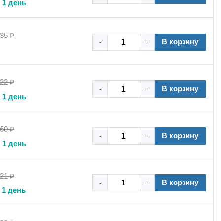
 1 день
рубный хомут высокой нагрузки Formfix в корзину —
,35 ₽
В корзину
-
+
,22 ₽
В корзину
-
+
змов, а также для крепления тяжелых кабельных трасс и
 1 день
,60 ₽
сущая способность позволяют выдерживать значительно
В корзину
-
+
 1 день
диаметр которого соответствует этому значению.
,21 ₽
В корзину
-
+
хомут для наружного монтажа в большинстве
 1 день