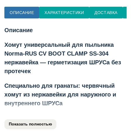
ОПИСАНИЕ
ХАРАКТЕРИСТИКИ
ДОСТАВКА
О
Описание
Хомут универсальный для пыльника
Norma-RUS CV BOOT CLAMP SS-304
нержавейка — герметизация ШРУСа без
протечек
Специально для гранаты: червячный
хомут из нержавейки для наружного и
внутреннего ШРУСа
Профессиональный хомут Norma-RUS CV BOOT
CLAMP из нержавеющей стали SS304 для надёжной
Показать полностью
фиксации пыльников шарнира равных угловых