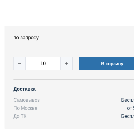
по запросу
−
+
В корзину
Доставка
Самовывоз
Бесп
По Москве
от 
До ТК
Бесп