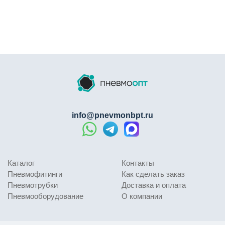
дорожной грязью и точным шарниром привода. Если
хомут не обеспечит плотного обжатия по всей
окружности конусного пыльника, внутрь попадёт песок
и вода. Результат — хруст при повороте и замена
гранаты в сборе за несколько тысяч рублей. Norma-
RUS CV BOOT CLAMP решает эту проблему:
Специализированная конструкция CV BOOT
CLAMP:
хомут имеет оптимизированную
геометрию ленты для равномерного обжатия
info@pnevmonbpt.ru
конусных и гофрированных пыльников ШРУСа —
не сползает и не перекашивается.
Нержавейка SS304:
не ржавеет даже после
тысяч километров по зимним дорогам,
Каталог
Контакты
обработанным солью и реагентами. Хомут
Пневмофитинги
Как сделать заказ
остаётся эластичным и прочным годами.
Пневмотрубки
Доставка и оплата
Червячный механизм с мелким шагом:
Пневмооборудование
О компании
позволяет точно дозировать усилие затяжки, что
критически важно для резиновых пыльников —