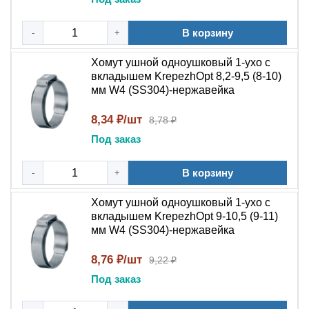
диаметров
типоразмера)
Рабочая
от -80°C до +400°C (металл), вкладыш до
В корзину
-
+
температура
+120°C
Фиксация шлангов и патрубков в
Хомут ушной одноушковый 1-ухо с
Применение
химической, морской, пищевой
вкладышем KrepezhOpt 8,2-9,5 (8-10)
мм W4 (SS304)-нержавейка
промышленности
Основное назначение: где и кто
8,34 ₽/шт
8,78 ₽
применяет
Под заказ
Ушные хомуты с вкладышем используются
В корзину
-
+
профессиональными специалистами в химической и
пищевой промышленности, судостроителями,
Хомут ушной одноушковый 1-ухо с
инженерами фармацевтических производств, а также в
вкладышем KrepezhOpt 9-10,5 (9-11)
системах, требующих особой защиты фиксируемых
мм W4 (SS304)-нержавейка
объектов. Основное применение — фиксация шлангов
8,76 ₽/шт
9,22 ₽
и патрубков из мягких материалов, где требуется
равномерное обжатие без повреждения поверхности.
Под заказ
Полное описание: почему стоит выбрать