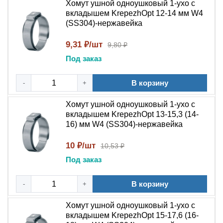
Хомут ушной одноушковый 1-ухо с
давление.
вкладышем KrepezhOpt 12-14 мм W4
Максимальная коррозионная стойкость:
(SS304)-нержавейка
Нержавеющая сталь W4 (AISI 316Ti) устойчива к
9,31 ₽/шт
9,80 ₽
кислотам, хлоридам и морской воде.
Бесступенчатое обжатие:
Под заказ
Обеспечивает
равномерное распределение давления по всей
окружности без повреждения шланга.
В корзину
-
+
Постоянное усилие:
После обжатия сохраняет
Хомут ушной одноушковый 1-ухо с
заданное усилие, не требует подтяжки.
вкладышем KrepezhOpt 13-15,3 (14-
Повышенная термостойкость:
Сохраняет
16) мм W4 (SS304)-нержавейка
прочность от -80°C до +400°C.
10 ₽/шт
10,53 ₽
Нужен премиальный бесступенчатый зажим с
Под заказ
защитным вкладышем для работы в агрессивных
средах?
Добавьте ушной хомут с вкладышем
В корзину
-
+
KrepezhOpt в корзину — получите максимальную
надежность для ответственных соединений.
Хомут ушной одноушковый 1-ухо с
вкладышем KrepezhOpt 15-17,6 (16-
Часто задаваемые вопросы (FAQ)