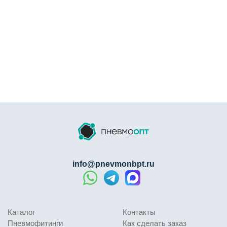
агрессивных средах.
Можно ли повторно использовать ушной
хомут?
После обжатия ушко хомута деформируется, что
исключает повторное использование. Для
повторного монтажа необходимо применять
новый хомут.
Инструкция для монтажа и демонтажа
Убедитесь, что шланг надет на соединительный
элемент до упора. Поверхности должны быть
чистыми и сухими.
Наденьте хомут с вкладышем на фиксируемый
info@pnevmonbpt.ru
объект, расположив его строго над посадочным
местом. Вкладыш должен равномерно прилегать
к поверхности шланга.
Установите обжимные клещи на ушко хомута.
Каталог
Контакты
Равномерно обожмите ушко до упора,
Пневмофитинги
Как сделать заказ