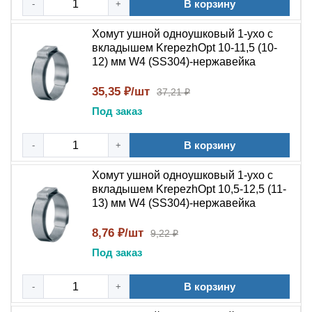
В корзину
-
+
этот хомут
Хомут ушной одноушковый 1-ухо с
вкладышем KrepezhOpt 10-11,5 (10-
Ушной одноушковый хомут с вкладышем KrepezhOpt из
12) мм W4 (SS304)-нержавейка
нержавеющей стали W4 (AISI 316Ti) представляет
собой премиальное решение для фиксации шлангов и
35,35 ₽/шт
37,21 ₽
патрубков из мягких материалов в агрессивных средах.
Под заказ
Интегрированный эластичный вкладыш защищает
фиксируемый объект от царапин, потертостей и
В корзину
-
+
деформации, равномерно распределяя давление по
всей окружности. Нержавеющая сталь W4 с
Хомут ушной одноушковый 1-ухо с
добавлением молибдена и титана обеспечивает
вкладышем KrepezhOpt 10,5-12,5 (11-
исключительную коррозионную стойкость при контакте
13) мм W4 (SS304)-нержавейка
с кислотами, хлоридами и морской водой.
Бесступенчатая конструкция создает постоянное
8,76 ₽/шт
9,22 ₽
усилие обжатия без риска ослабления.
Под заказ
Защитный вкладыш:
Интегрированный
В корзину
-
+
эластичный элемент защищает шланг от
повреждений и равномерно распределяет