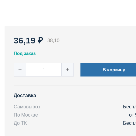
36,19 ₽
38,10
Под заказ
−
+
В корзину
Доставка
Самовывоз
Бесп
По Москве
от 
До ТК
Бесп