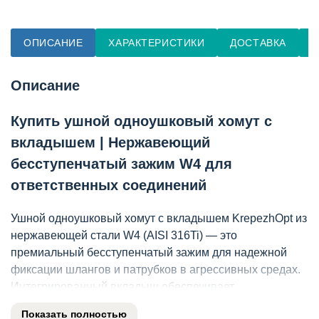
ОПИСАНИЕ
ХАРАКТЕРИСТИКИ
ДОСТАВКА
О
Описание
Купить ушной одноушковый хомут с
вкладышем | Нержавеющий
бесступенчатый зажим W4 для
ответственных соединений
Ушной одноушковый хомут с вкладышем KrepezhOpt из
нержавеющей стали W4 (AISI 316Ti) — это
премиальный бесступенчатый зажим для надежной
фиксации шлангов и патрубков в агрессивных средах.
Интегрированный вкладыш обеспечивает
дополнительную защиту фиксируемого объекта, а
Показать полностью