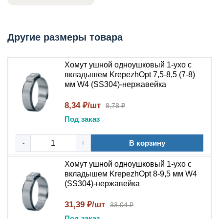
нержавеющая сталь гарантирует максимальную
коррозионную стойкость.
Ключевые характеристики
Другие размеры товара
Параметр
Значение
Хомут ушной одноушковый 1-ухо с
Ушной одноушковый хомут с вкладышем
вкладышем KrepezhOpt 7,5-8,5 (7-8)
Тип изделия
— бесступенчатый зажим с защитным
мм W4 (SS304)-нержавейка
элементом
Нержавеющая сталь W4 (AISI 316Ti) —
8,34 ₽/шт
8,78 ₽
Материал
максимальная коррозионная стойкость в
Под заказ
агрессивных средах
Эластичный полимерный или резиновый
В корзину
-
+
Вкладыш
— защита фиксируемого объекта от
повреждений
Хомут ушной одноушковый 1-ухо с
вкладышем KrepezhOpt 8-9,5 мм W4
Одноушковая (одноухая) с
(SS304)-нержавейка
Конструкция
интегрированным вкладышем —
бесступенчатое обжатие
31,39 ₽/шт
33,04 ₽
Диапазон
от 8 до 50 мм (в зависимости от
Под заказ