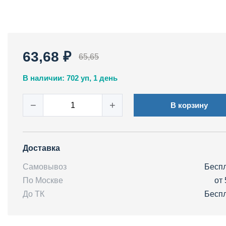
63,68 ₽
65,65
В наличии: 702 уп, 1 день
−
+
В корзину
Доставка
Самовывоз
Бесп
По Москве
от 
До ТК
Бесп