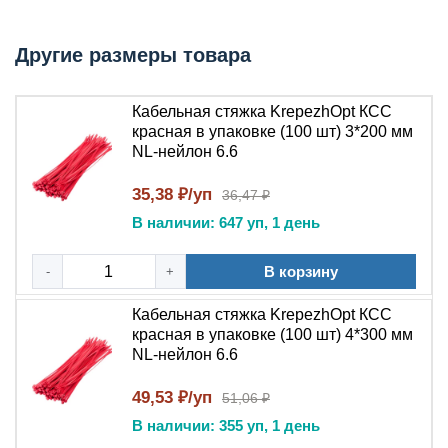
Главный ключ: высокая прочность на разрыв, стойкость
к УФ-излучению и яркая цветовая маркировка жгутов.
Другие размеры товара
Технические параметры
Кабельная стяжка KrepezhOpt КСС
Параметр
Значение
красная в упаковке (100 шт) 3*200 мм
Нейлон 6.6
NL-нейлон 6.6
Материал
(полиамид, NL —
Nylon 6.6)
35,38 ₽/уп
36,47 ₽
Красный (стандарт
В наличии: 647 уп, 1 день
Цвет
RAL 3020 / близкий)
Количество в упаковке
100 штук
В корзину
-
+
Самоблокирующийся
Кабельная стяжка KrepezhOpt КСС
Тип замка
(защёлка с храповым
красная в упаковке (100 шт) 4*300 мм
механизмом)
NL-нейлон 6.6
от -40°C до +85°C
Рабочая температура
(кратковременно до
49,53 ₽/уп
51,06 ₽
+110°C)
В наличии: 355 уп, 1 день
Повышенная