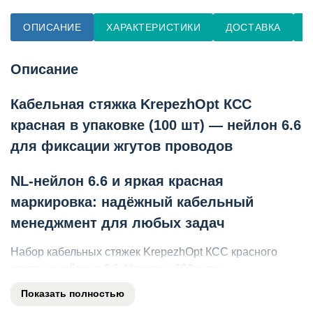
ОПИСАНИЕ
ХАРАКТЕРИСТИКИ
ДОСТАВКА
О
Описание
Кабельная стяжка KrepezhOpt КСС
красная в упаковке (100 шт) — нейлон 6.6
для фиксации жгутов проводов
NL-нейлон 6.6 и яркая красная
маркировка: надёжный кабельный
менеджмент для любых задач
Набор кабельных стяжек KrepezhOpt КСС красного
цвета из нейлона 6.6. Упаковка 100 штук —
оптимальный объём для электромонтажных работ,
Показать полностью
серверных, мастерских и домашнего использования.