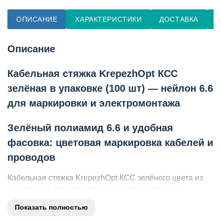
ОПИСАНИЕ
ХАРАКТЕРИСТИКИ
ДОСТАВКА
О
Описание
Кабельная стяжка KrepezhOpt КСС
зелёная в упаковке (100 шт) — нейлон 6.6
для маркировки и электромонтажа
Зелёный полиамид 6.6 и удобная
фасовка: цветовая маркировка кабелей и
проводов
Кабельная стяжка KrepezhOpt КСС зелёного цвета из
нейлона 6.6 (полиамида PA66) для фиксации и
цветовой маркировки проводов, кабелей и шлангов.
Показать полностью
Упаковка 100 штук — оптимальный объём для