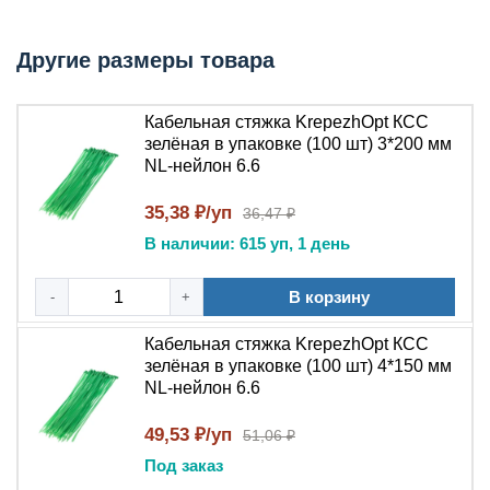
профессиональных монтажников и электромонтажных
работ. Главный ключ: высокая прочность,
Другие размеры товара
самозатухание и яркий цвет для визуальной
идентификации жгутов.
Кабельная стяжка KrepezhOpt КСС
Технические параметры
зелёная в упаковке (100 шт) 3*200 мм
NL-нейлон 6.6
Параметр
Значение
Материал
Нейлон 6.6 (полиамид PA66)
35,38 ₽/уп
36,47 ₽
Цвет
Зелёный (RAL 6018 / аналогичный)
В наличии: 615 уп, 1 день
Количество в
100 штук
упаковке
В корзину
-
+
Самоблокирующийся храповый
Тип замка
Кабельная стяжка KrepezhOpt КСС
механизм
зелёная в упаковке (100 шт) 4*150 мм
Рабочая
NL-нейлон 6.6
от -40°C до +85°C
температура
Температура
49,53 ₽/уп
51,06 ₽
от 0°C до +60°C
монтажа
Под заказ
UL94 V-2 (самозатухающая, без