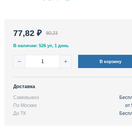
77,82 ₽
80,23
В наличии: 526 уп, 1 день
−
+
В корзину
Доставка
Самовывоз
Бесп
По Москве
от 
До ТК
Бесп