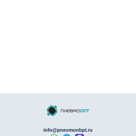
KrepezhOpt КСС зелёные из полиамида
6.6
При монтаже сложных кабельных систем важно не
только зафиксировать провода, но и обеспечить
быструю визуальную идентификацию жгутов по
назначению. Зелёные стяжки KrepezhOpt решают эти
задачи профессионально:
Цветовая маркировка зелёным:
используется
для выделения заземляющих проводников (PE),
цепей управления, сигнальных линий, кабелей
систем безопасности и контроля доступа.
Позволяет быстро ориентироваться в кабельных
трассах.
Нейлон 6.6 (полиамид PA66):
высокопрочный
инженерный пластик с отличной устойчивостью к
ползучести. Стяжка сохраняет усилие затяжки
info@pnevmonbpt.ru
годами, не ослабевает и не растягивается.