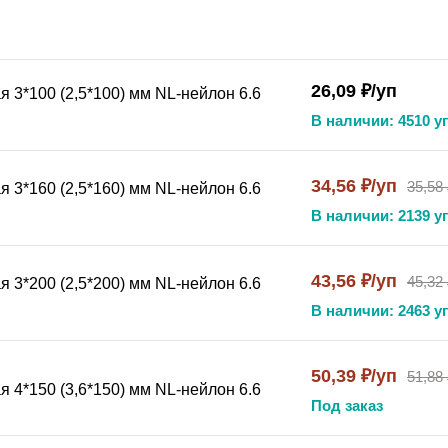
ная цена
тромонтажниками, специалистами по кабельным трассам, а
26,09 ₽/уп
 3*100 (2,5*100) мм NL-нейлон 6.6
ение — фиксация кабельных жгутов, проводов, шлангов, к
В наличии: 4510 уп
ти стяжки
34,56 ₽/уп
35,58
 3*160 (2,5*160) мм NL-нейлон 6.6
надежное и долговечное решение для организации кабельн
В наличии: 2139 уп
костью и устойчивостью к ультрафиолетовому излучению. Ч
ужного монтажа и эксплуатации на открытом воздухе. Сам
43,56 ₽/уп
45,32
 3*200 (2,5*200) мм NL-нейлон 6.6
т постоянное усилие обжатия. Упаковка 100 штук оптималь
В наличии: 2463 уп
ой ударопрочностью, термостойкостью и устойчивостью к 
вает максимальную защиту от ультрафиолета, идеален для
50,39 ₽/уп
51,88
 4*150 (3,6*150) мм NL-нейлон 6.6
 механизм исключает самоослабление под нагрузкой.
Под заказ
оптимальный запас по выгодной цене.
, проводов, шлангов, упаковки и организации порядка.