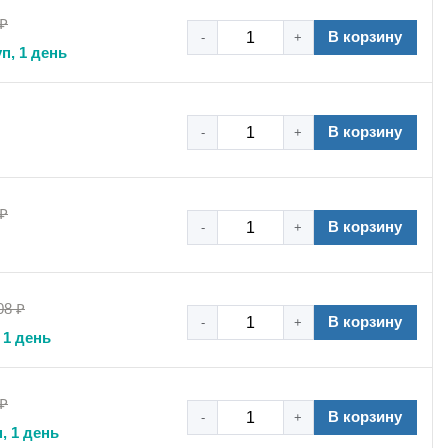
 ₽
и КСС KrepezhOpt в корзину — получите качественное
В корзину
-
+
п, 1 день
В корзину
-
+
как внутри помещений, так и на открытом воздухе.
 ₽
альных стабилизаторов. Они не выцветают и не теряют
В корзину
-
+
монтажа.
лины для фиксации пучков от нескольких миллиметров
08 ₽
В корзину
-
+
 1 день
еобходимо применить новую стяжку.
 ₽
В корзину
-
+
, 1 день