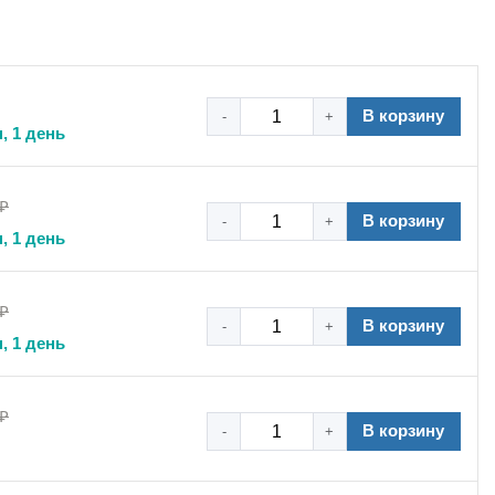
втомеханиками, сантехниками, а также при наружном
репление элементов в сборке, организация порядка в
В корзину
-
+
, 1 день
 ₽
В корзину
-
+
ых трасс и фиксации различных элементов. Нейлон 6.6
, 1 день
ерный цвет стяжек обеспечивает повышенную УФ-
облокирующийся храповый механизм позволяет надежно
 ₽
на для профессионального использования, обеспечивая
В корзину
-
+
, 1 день
УФ-излучению.
 наружного применения.
 ₽
В корзину
-
+