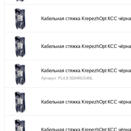
Пропустите хвостовик стяжки через замок, формиру
Затяните хвостовик с необходимым усилием, обесп
Кабельная стяжка KrepezhOpt КСС чёрная
Убедитесь, что храповый механизм замка зафиксир
Обрежьте излишки хвостовика вровень с замком с 
Для демонтажа перекусите ленту вблизи замка боко
Кабельная стяжка KrepezhOpt КСС чёрная
Выгода
Приобретая кабельные стяжки стандартные КСС KrepezhOp
фиксации проводов и шлангов в любых условиях. Нейлон 
Кабельная стяжка KrepezhOpt КСС чёрная
ультрафиолету при наружном монтаже. Простота исполь
Артикул: PL4,8-350HRUS4NL
для электромонтажников, автомехаников и всех, кто цени
Синонимы
Кабельная стяжка KrepezhOpt КСС чёрная
кабельная стяжка КСС, нейлоновая стяжка черная, хомут 
пластиковый хомут черный, кабельная стяжка стандартна
Кабельная стяжка KrepezhOpt КСС чёрная