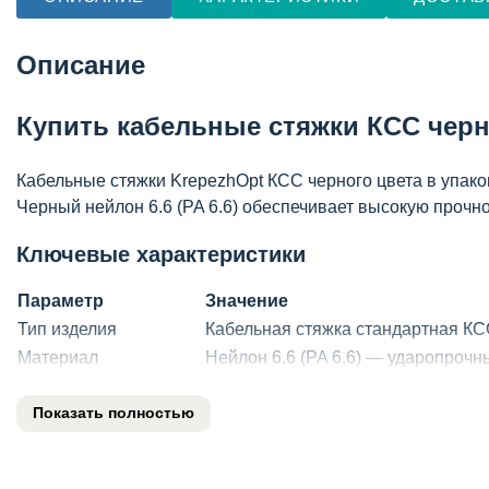
Описание
Купить кабельные стяжки КСС черн
Кабельные стяжки KrepezhOpt КСС черного цвета в упако
Черный нейлон 6.6 (PA 6.6) обеспечивает высокую прочн
Ключевые характеристики
Параметр
Значение
Тип изделия
Кабельная стяжка стандартная КС
Материал
Нейлон 6.6 (PA 6.6) — ударопрочн
Цвет
Черный — повышенная УФ-стойкос
Показать полностью
Количество в упаковке
100 штук — оптимальный объем д
Тип замка
Самоблокирующийся (храповый м
Рабочая температура
от -40°C до +85°C