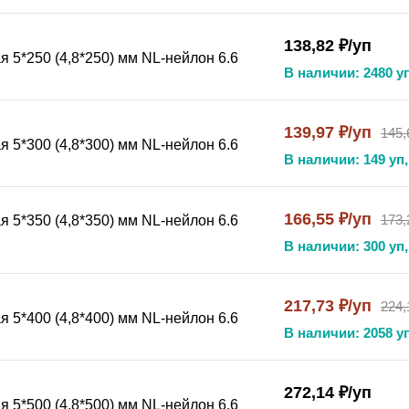
я петлю вокруг фиксируемого пучка.
ечивая надежную фиксацию без пережатия.
138,82 ₽/уп
 5*250 (4,8*250) мм NL-нейлон 6.6
овал ленту в нужном положении.
В наличии: 2480 уп
помощью ножниц или специального обрезчика.
резами.
139,97 ₽/уп
145,
 5*300 (4,8*300) мм NL-нейлон 6.6
В наличии: 149 уп,
t в упаковке 100 штук, вы получаете качественное и экон
6.6 обеспечивает долговечность и надежность крепления, 
166,55 ₽/уп
173,
 5*350 (4,8*350) мм NL-нейлон 6.6
зования, надежная фиксация и оптимальное соотношение ц
В наличии: 300 уп,
т надежность и долговечность.
217,73 ₽/уп
224,
 5*400 (4,8*400) мм NL-нейлон 6.6
для проводов пластиковый черный, стяжка для кабельных жгу
В наличии: 2058 уп
я, стяжка нейлоновая 6.6 черная, хомут для наружного мон
272,14 ₽/уп
 5*500 (4,8*500) мм NL-нейлон 6.6