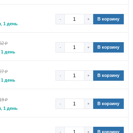
В корзину
-
+
, 1 день
62 ₽
В корзину
-
+
 1 день
омичное решение для организации кабельных трасс,
а черный цвет гарантирует повышенную устойчивость к
27 ₽
ены и качества делают эти стяжки идеальным выбором
В корзину
-
+
 1 день
19 ₽
В корзину
-
+
тов, zip tie черная, крепление для проводов PA 6.6,
, 1 день
тажа.
В корзину
-
+