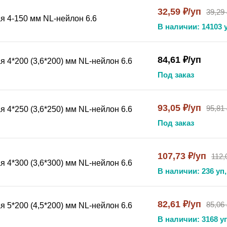
32,59 ₽/уп
39,29
онтажа и организации кабельных трасс?
я 4-150 мм NL-нейлон 6.6
Добавьте стяжк
В наличии: 14103 у
виях.
84,61 ₽/уп
 4*200 (3,6*200) мм NL-нейлон 6.6
Под заказ
апазоне от -40°C до +85°C, что позволяет использовать их 
ыми?
93,05 ₽/уп
95,81
 4*250 (3,6*250) мм NL-нейлон 6.6
ультрафиолетовому излучению благодаря добавлению специ
лучей, что делает их оптимальным выбором для наружного 
Под заказ
иксировать?
 стяжки. В ассортименте представлены стяжки различной д
107,73 ₽/уп
112,
 4*300 (3,6*300) мм NL-нейлон 6.6
В наличии: 236 уп,
атривает обратного хода. Для повторного использования н
82,61 ₽/уп
85,06
 5*200 (4,5*200) мм NL-нейлон 6.6
В наличии: 3168 уп
элементов, которые необходимо зафиксировать.