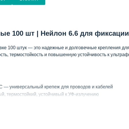
ые 100 шт | Нейлон 6.6 для фиксаци
вке 100 штук — это надежные и долговечные крепления для
ость, термостойкость и повышенную устойчивость к ультра
С — универсальный крепеж для проводов и кабелей
ый, термостойкий, устойчивый к УФ-излучению
ть, оптимален для наружного применения
ля профессионального использования
еханизм)