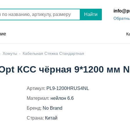
info@p
Найти
Обратны
ние
К
Хомуты
Кабельная Стяжка Стандартная
Opt КСС чёрная 9*1200 мм N
Артикул:
PL9-1200HRUS4NL
Материал:
нейлон 6.6
Бренд:
No Brand
Страна:
Китай