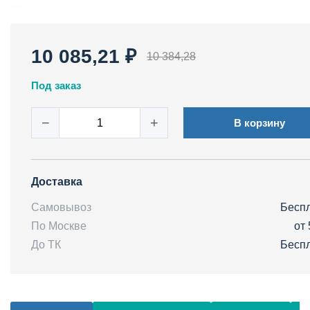
10 085,21 ₽
10 384,28
Под заказ
−
+
В корзину
Доставка
Самовывоз
Бесп
По Москве
от 
До ТК
Бесп