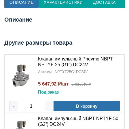
ОПИСАНИЕ
ХАРАКТЕРИСТИКИ
ДОСТАВКА
О
Описание
Другие размеры товара
Клапан импульсный Pnevmo NBPT
NPTYF-25 (G1”) DC24V
Артикул: NPTYF25G1DC24V
5 647,92 ₽/шт
5 815,40 ₽
Под заказ
В корзину
-
+
Клапан импульсный NBPT NPTYF-50
(G2”) DC24V