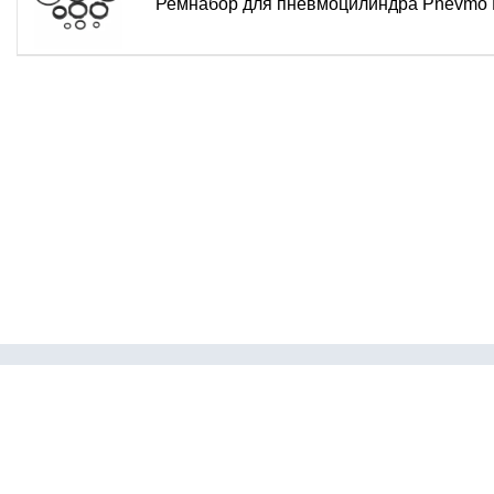
Ремнабор для пневмоцилиндра Pnevmo
Каталог
Пневмофит
Пневмотру
© 2026 ПневмоNBPT
Пневмообо