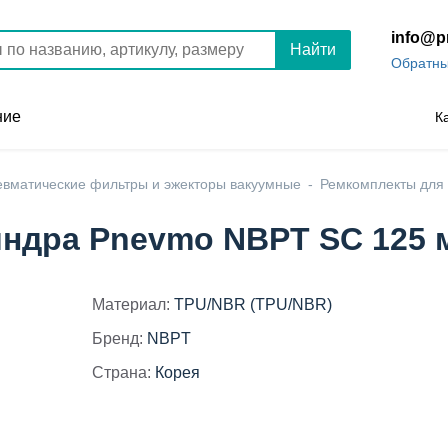
info@p
Найти
Обратны
ние
К
вматические фильтры и эжекторы вакуумные
Ремкомплекты для
ндра Pnevmo NBPT SC 125 
Материал:
TPU/NBR (TPU/NBR)
Бренд:
NBPT
Страна:
Корея