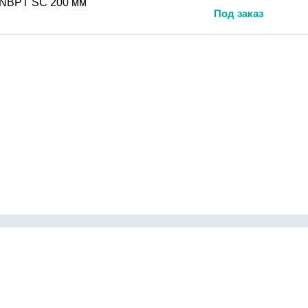
 NBPT SC 200 мм
Под заказ
Контакты
инги
Как сделать заказ
бки
Доставка и оплата
рудование
О компании