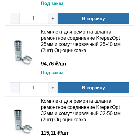
Под заказ
рабочее
охлаждения, отопления,
давление
водоснабжения)
В корзину
-
+
Рабочая
от -30°C до +120°C
температура
Комплект для ремонта шланга,
Системы охлаждения, отопления,
ремонтное соединение KrepezOpt
Применение
водоснабжения, вакуумные линии
25мм и хомут червячный 25-40 мм
(2шт) Оц-оцинковка
Основное назначение
94,76 ₽/шт
Автовладельцы, водители коммерческого транспорта,
Под заказ
дачники и ремонтные бригады используют комплект
для аварийного восстановления шлангов систем
В корзину
охлаждения, отопления, подачи воды и технических
-
+
жидкостей. Набор позволяет быстро соединить
Комплект для ремонта шланга,
разорванные концы шланга без специального
ремонтное соединение KrepezOpt
инструмента и замены всего изделия. Особенно
32мм и хомут червячный 32-50 мм
актуален в дорожных условиях, на даче и в местах, где
(2шт) Оц-оцинковка
нет возможности заказать новый шланг.
115,11 ₽/шт
Полное описание: почему стоит купить