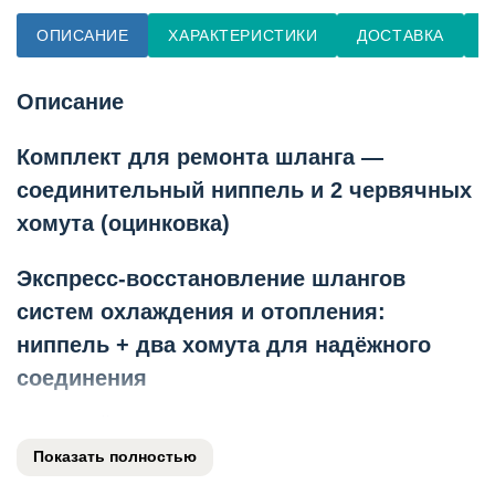
ОПИСАНИЕ
ХАРАКТЕРИСТИКИ
ДОСТАВКА
О
Описание
Комплект для ремонта шланга —
соединительный ниппель и 2 червячных
хомута (оцинковка)
Экспресс-восстановление шлангов
систем охлаждения и отопления:
ниппель + два хомута для надёжного
соединения
Ремонтный набор KrepezhOpt для быстрого
восстановления порванных или треснувших шлангов
Показать полностью
диаметром от 8 до 40 мм. В комплект входит латунный