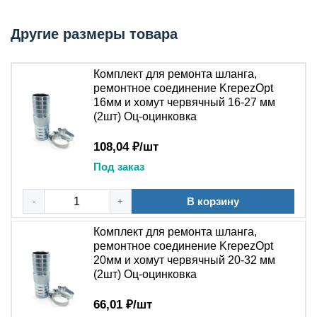
или стальной соединительный ниппель и два
червячных хомута из оцинкованной стали. Главный
Другие размеры товара
ключ: универсальное решение для аварийного ремонта
в дороге, на даче или производстве.
Комплект для ремонта шланга,
Технические параметры
ремонтное соединение KrepezOpt
16мм и хомут червячный 16-27 мм
(2шт) Оц-оцинковка
Параметр
Значение
Тип набора
Ремонтный комплект для шлангов
108,04 ₽/шт
1 соединительный ниппель + 2
Состав комплекта
Под заказ
червячных хомута
Материал
Латунь / оцинкованная сталь
В корзину
-
+
ниппеля
(зависит от артикула)
Материал
Комплект для ремонта шланга,
Оцинкованная сталь W1
хомутов
ремонтное соединение KrepezOpt
Диапазон
20мм и хомут червячный 20-32 мм
От 8 до 40 мм (внутренний диаметр
(2шт) Оц-оцинковка
рабочих
шланга)
диаметров
66,01 ₽/шт
Максимальное
3–5 атмосфер (для систем