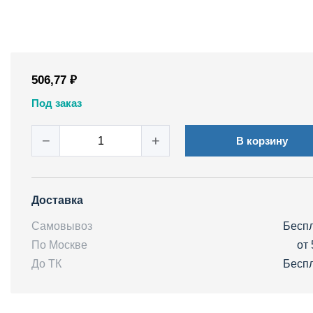
506,77 ₽
Под заказ
−
+
В корзину
Доставка
Самовывоз
Бесп
По Москве
от 
До ТК
Бесп