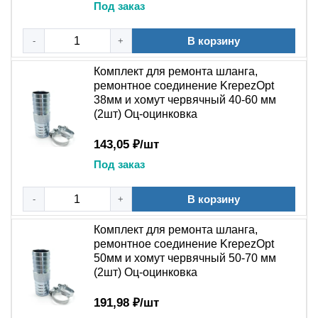
Под заказ
ремонтный комплект с ниппелем и
хомутами
В корзину
-
+
Порыв шланга системы охлаждения в дороге —
Комплект для ремонта шланга,
ремонтное соединение KrepezOpt
распространённая причина вызова эвакуатора. Замена
38мм и хомут червячный 40-60 мм
целого шланга часто требует времени, демонтажа
(2шт) Оц-оцинковка
соседних деталей и специального инструмента.
Ремонтный комплект KrepezhOpt решает проблему
143,05 ₽/шт
быстро:
Под заказ
Соединительный ниппель:
вставляется внутрь
В корзину
-
+
повреждённого шланга, соединяя разорванные
концы. Имеет насечки или буртики для надёжной
Комплект для ремонта шланга,
фиксации и предотвращения соскальзывания
ремонтное соединение KrepezOpt
шланга.
50мм и хомут червячный 50-70 мм
Два хомута в комплекте:
обеспечивают
(2шт) Оц-оцинковка
равномерное обжатие шланга на ниппеле с обеих
191,98 ₽/шт
сторон. Исключают протечки и срыв соединения