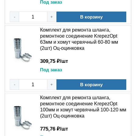
даже при вибрации.
Под заказ
Оцинкованная сталь W1:
защищает хомуты от
коррозии при контакте с антифризом, водой и
В корзину
-
+
другими жидкостями. Продлевает срок службы
Комплект для ремонта шланга,
ремонтного соединения.
ремонтное соединение KrepezOpt
Универсальный набор:
подходит для ремонта
63мм и хомут червячный 60-80 мм
шлангов внутренним диаметром от 8 до 40 мм —
(2шт) Оц-оцинковка
систем охлаждения двигателей, отопления
салона, водопровода, вакуумных линий.
309,75 ₽/шт
Простой монтаж без инструмента:
достаточно
Под заказ
ножа или ножниц, чтобы ровно обрезать
повреждённый участок — всё остальное уже в
В корзину
-
+
комплекте.
Комплект для ремонта шланга,
🔧
Действие:
Добавьте ремонтный комплект в корзину
ремонтное соединение KrepezOpt
— и будьте готовы к восстановлению шланга в любой
100мм и хомут червячный 100-120 мм
ситуации за 5 минут.
(2шт) Оц-оцинковка
Часто задаваемые вопросы
775,76 ₽/шт