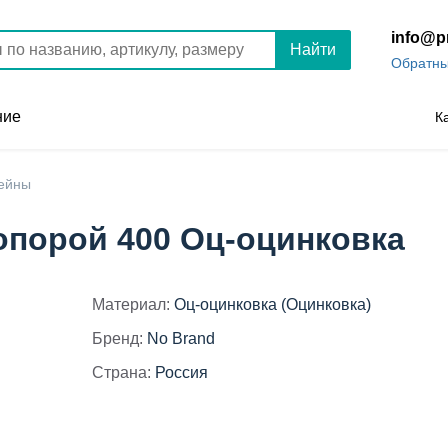
info@p
Найти
Обратны
ние
К
ейны
опорой 400 Оц-оцинковка
Материал:
Оц-оцинковка (Оцинковка)
Бренд:
No Brand
Страна:
Россия