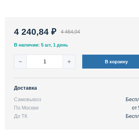
4 240,84 ₽
4 464,04
В наличии: 5 шт, 1 день
−
+
В корзину
Доставка
Самовывоз
Бесп
По Москве
от 
До ТК
Бесп