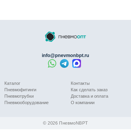
профессионального оборудования для
систем
подготовки воздуха
, а производство в
Корее
гарантирует соответствие международным стандартам.
Использование
лубрикатора NBPT GL N
позволяет
значительно снизить износ пневматического
оборудования, уменьшить затраты на обслуживание и
повысить общую эффективность производства. Это
info@pnevmonbpt.ru
выгодное вложение в долгосрочную и бесперебойную
работу ваших пневмосистем.
```
Каталог
Контакты
Пневмофитинги
Как сделать заказ
Пневмотрубки
Доставка и оплата
Пневмооборудование
О компании
© 2026 ПневмоNBPT