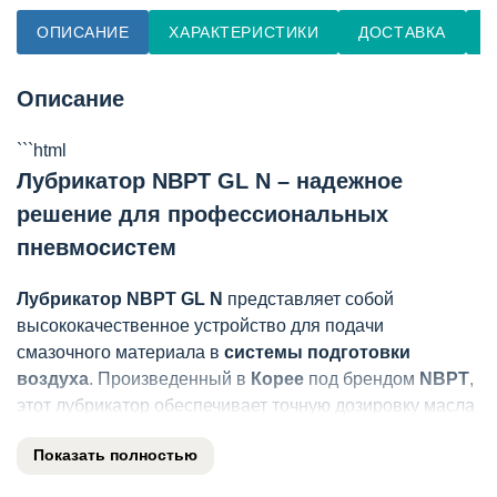
ОПИСАНИЕ
ХАРАКТЕРИСТИКИ
ДОСТАВКА
О
Описание
```html
Лубрикатор NBPT GL N – надежное
решение для профессиональных
пневмосистем
Лубрикатор NBPT GL N
представляет собой
высококачественное устройство для подачи
смазочного материала в
системы подготовки
воздуха
. Произведенный в
Корее
под брендом
NBPT
,
этот лубрикатор обеспечивает точную дозировку масла
в пневматические системы, значительно продлевая
Показать полностью
срок службы оборудования.