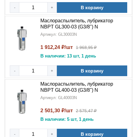
Лубрикатор NBPT GL N
широко используется в
В корзину
-
+
различных отраслях промышленности:
Маслораспылитель, лубрикатор
В пневматических системах станков и
NBPT GL300-03 (G3/8") N
производственного оборудования
Артикул: GL30003N
Для обслуживания пневмоинструмента (дрели,
гайковерты, шлифмашины)
1 912,24 ₽/шт
1 968,95 ₽
В автоматизированных линиях и конвейерных
В наличии: 13 шт, 1 день
системах
На предприятиях с интенсивным использованием
В корзину
-
+
пневматики
Маслораспылитель, лубрикатор
Благодаря своей надежности,
лубрикатор NBPT GL N
NBPT GL400-03 (G3/8") N
является важным компонентом современных
систем
Артикул: GL40003N
подготовки воздуха
.
2 501,30 ₽/шт
2 575,47 ₽
Преимущества лубрикатора NBPT GL N
В наличии: 5 шт, 1 день
Выбирая
лубрикатор NBPT GL N
, вы получаете
следующие преимущества:
В корзину
-
+