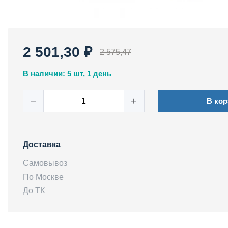
2 501,30 ₽
2 575,47
В наличии: 5 шт, 1 день
−
+
В кор
Доставка
Самовывоз
По Москве
До ТК