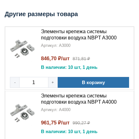
Элементы крепежа системы подготовки воздуха
Другие размеры товара
NBPT A
включают:
Кронштейны и монтажные пластины из
Элементы крепежа системы
оцинкованной стали
подготовки воздуха NBPT A3000
Комплекты крепежных винтов и гаек с
Артикул: A3000
антикоррозийным покрытием
Резиновые демпферы для виброизоляции
846,70 ₽/шт
871,81 ₽
Быстросъемные зажимы для удобного
В наличии: 10 шт, 1 день
обслуживания
Унифицированные крепления для всех
В корзину
-
+
компонентов
NBPT
Элементы крепежа системы
Области применения
подготовки воздуха NBPT A4000
Артикул: A4000
Элементы крепежа системы подготовки воздуха
NBPT A
используются при монтаже:
961,75 ₽/шт
990,27 ₽
В наличии: 10 шт, 1 день
Промышленных
систем подготовки воздуха
на