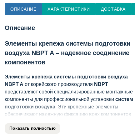
ОПИСАНИЕ
ХАРАКТЕРИСТИКИ
ДОСТАВКА
О
Описание
Элементы крепежа системы подготовки
воздуха NBPT A – надежное соединение
компонентов
Элементы крепежа системы подготовки воздуха
NBPT A
от корейского производителя
NBPT
представляют собой специализированные монтажные
компоненты для профессиональной установки
систем
подготовки воздуха
. Эти крепежные элементы
обеспечивают надежную фиксацию всех компонентов
системы в промышленных условиях.
Показать полностью
Описание крепежных элементов