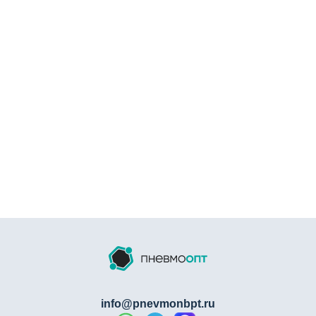
5 причин выбрать NBPT A
Специализированное решение для
систем
подготовки воздуха
Гарантированная совместимость с
оборудованием
NBPT
Повышение надежности и долговечности
монтажа
Снижение вибрации и шума при работе системы
Профессиональное качество корейского
производства
Использование
элементов крепежа системы
подготовки воздуха NBPT A
обеспечит правильную и
надежную установку вашего пневматического
оборудования, значительно продлевая срок его
службы.
info@pnevmonbpt.ru