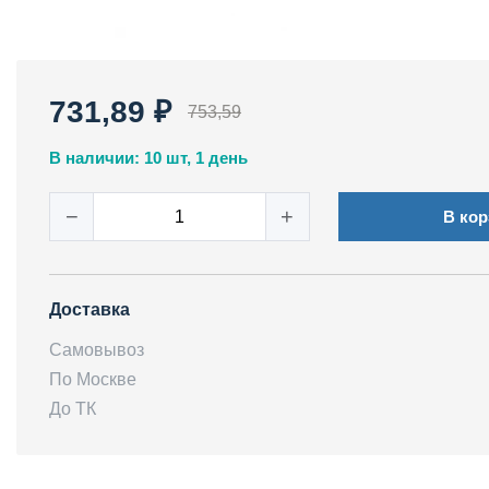
731,89 ₽
753,59
В наличии: 10 шт, 1 день
−
+
В кор
Доставка
Самовывоз
По Москве
До ТК