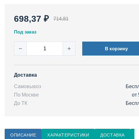
698,37 ₽
714,81
Под заказ
−
+
В корзину
Доставка
Самовывоз
Бесп
По Москве
от 
До ТК
Бесп
ОПИСАНИЕ
ХАРАКТЕРИСТИКИ
ДОСТАВКА
О