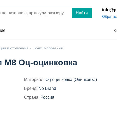
info@p
Найти
Обратны
ние
К
ции и отопления
Болт П-образный
м М8 Оц-оцинковка
Материал:
Оц-оцинковка (Оцинковка)
Бренд:
No Brand
Страна:
Россия