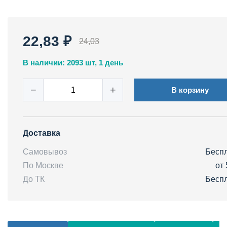
22,83 ₽
24,03
В наличии: 2093 шт, 1 день
−
+
В корзину
Доставка
Самовывоз
Бесп
По Москве
от 
До ТК
Бесп