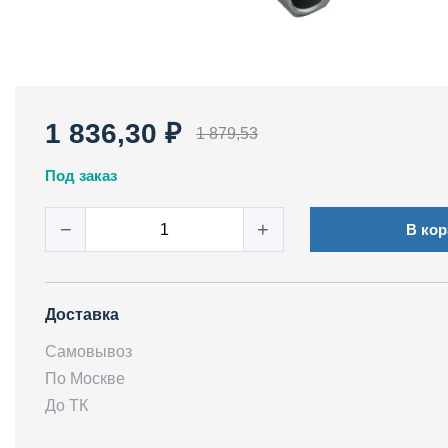
1 836,30 ₽
1 879,53
Под заказ
−
+
В кор
Доставка
Самовывоз
По Москве
До ТК