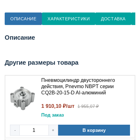
ОПИСАНИЕ
ХАРАКТЕРИСТИКИ
ДОСТАВКА
О
Описание
Другие размеры товара
Пневмоцилиндр двустороннего
действия, Pnevmo NBPT серии
CQ2B-20-15-D Al-алюминий
1 910,10 ₽/шт
1 955,07 ₽
Под заказ
В корзину
-
+