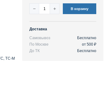
−
+
В корзину
Доставка
Самовывоз
Бесплатно
По Москве
от 500 ₽
До ТК
Бесплатно
TC, TC-M