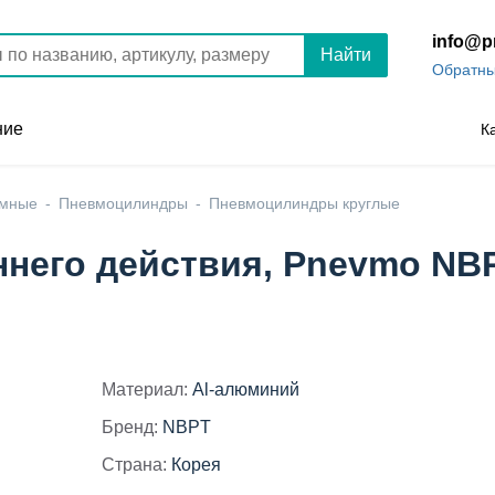
info@p
Найти
Обратны
ние
К
умные
Пневмоцилиндры
Пневмоцилиндры круглые
него действия, Pnevmo NBP
Материал:
Al-алюминий
Бренд:
NBPT
Страна:
Корея