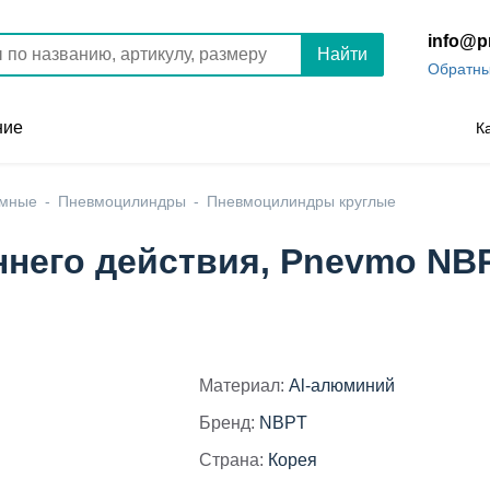
info@p
Найти
Обратны
ние
К
умные
Пневмоцилиндры
Пневмоцилиндры круглые
него действия, Pnevmo NBP
Материал:
Al-алюминий
Бренд:
NBPT
Страна:
Корея