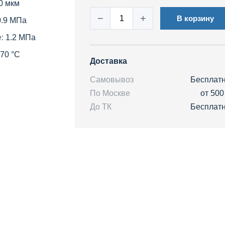
40 мкм
−
+
В корзину
0.9 МПа
:
1.2 МПа
+70 °С
Доставка
Самовывоз
Бесплат
По Москве
от 500
До ТК
Бесплат