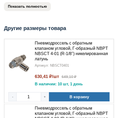
образный
сочетает функции регулировки расхода
Показать полностью
воздуха и
обратного клапана
в компактной
Г-
образной конструкции
. Изготовленный
из
никелированной латуни
,
этот
дроссель
обеспечивает плавную регулировку и
Другие размеры товара
надежную защиту системы от обратного потока.
Пневмодроссель с обратным
Ключевые преимущества:
клапаном угловой, Г-образный NBPT
NBSCT 4-01 (R-1/8") никелированная
Двойная
латунь
функциональность
:
Пневмодроссель-
Артикул: NBSCT0401
дроссель с обратным клапаном
объединяет
регулировку потока и защиту от обратного хода
630,41 ₽/шт
649,10 ₽
Оптимальная конструкция
:
Г-образная
В наличии: 10 шт, 1 день
форма
позволяет удобно размещать устройство в
ограниченном пространстве
В корзину
-
+
Долговечность
:
Никелированная
Пневмодроссель с обратным
латунь
обеспечивает коррозионную стойкость и
клапаном угловой, Г-образный NBPT