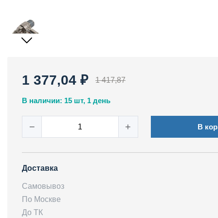
1 377,04 ₽
1 417,87
В наличии: 15 шт, 1 день
−
+
В кор
Доставка
Самовывоз
По Москве
До ТК