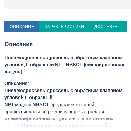
ОПИСАНИЕ
ХАРАКТЕРИСТИКИ
ДОСТАВКА
О
Описание
Пневмодроссель-дроссель с обратным клапаном
угловой, Г-образный NPT NBSCT (никелированная
латунь)
Описание:
Пневмодроссель-дроссель с обратным клапаном
угловой Г-образный
NPT
модели
NBSCT
представляет собой
профессиональное регулирующее устройство
из
никелированной латуни
для пневматических
систем.
Пневмодроссель-дроссель угловой Г-