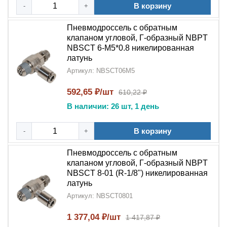
В корзину
-
+
Пневмодроссель-дроссель с обратным клапаном
угловой Г-образный NPT NBSCT
- это
Пневмодроссель с обратным
профессиональное решение для точного контроля
клапаном угловой, Г-образный NBPT
расхода воздуха в пневмосистемах. Благодаря
NBSCT 6-M5*0.8 никелированная
латунь
сочетанию
дросселирующего
Артикул: NBSCT06M5
механизма
и
обратного клапана
в корпусе
из
никелированной латуни
, это устройство
592,65 ₽/шт
610,22 ₽
обеспечивает надежную и долговечную работу вашего
В наличии: 26 шт, 1 день
оборудования.
В корзину
-
+
Пневмодроссель с обратным
клапаном угловой, Г-образный NBPT
NBSCT 8-01 (R-1/8") никелированная
латунь
Артикул: NBSCT0801
1 377,04 ₽/шт
1 417,87 ₽