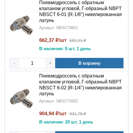
Пневмодроссель с обратным
В станочных пневмосистемах и технологических
клапаном угловой, Г-образный NBPT
установках
NBSCT 6-01 (R-1/8") никелированная
латунь
5 причин выбрать:
Артикул: NBSCT0601
Комбинированное решение
:
662,37 ₽/шт
682,01 ₽
Объединяет
дроссель
и
обратный клапан
в
В наличии: 8 шт, 1 день
одном корпусе
В корзину
-
Качество исполнения
+
:
Никелированная
латунь
гарантирует длительный срок службы
Пневмодроссель с обратным
клапаном угловой, Г-образный NBPT
Удобство монтажа
:
Г-образная
NBSCT 6-02 (R-1/4") никелированная
конструкция
и
резьба NPT
упрощают установку
латунь
Эффективность работы
Артикул: NBSCT0602
: Обеспечивает точную
регулировку и надежную защиту
904,94 ₽/шт
931,78 ₽
Универсальность
: Подходит для различных
В наличии: 20 шт, 1 день
пневматических систем и оборудования