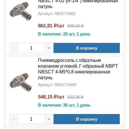
NBSCT 4-02 (R-1/4") никелированная
износоустойчивость
латунь
Точная регулировка
: Плавное изменение
Артикул: NBSCT0402
расхода воздуха с надежной фиксацией настроек
862,81 ₽/шт
888,40 ₽
Надежность
:
Обратный клапан
эффективно
В наличии: 20 шт, 1 день
предотвращает нежелательное движение потока
В корзину
-
+
Области применения:
Пневмодроссель-дроссель угловой Г-образный
Пневмодроссель с обратным
NPT NBSCT
применяется:
клапаном угловой, Г-образный NBPT
NBSCT 4-M5*0.8 никелированная
В промышленных
пневматических системах
и
латунь
автоматизированных линиях
Артикул: NBSCT04M5
В пневмоцилиндрах и исполнительных
546,15 ₽/шт
562,35 ₽
механизмах
В наличии: 36 шт, 1 день
В системах управления пневмоавтоматики
В корзину
-
+
В компрессорном оборудовании