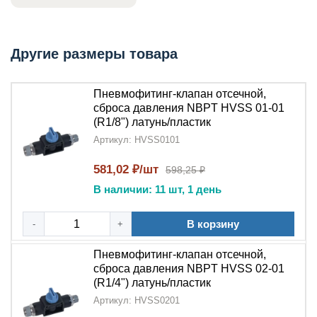
оборудования от перегрузок, сохраняя целостность
всей системы.
Преимущества HVSS
Другие размеры товара
•
Надежная защита
–
клапан отсечной
автоматически
срабатывает при опасном повышении давления
Пневмофитинг-клапан отсечной,
•
Двойная функциональность
– сочетает
сброса давления NBPT HVSS 01-01
свойства
пневмофитинга
и защитного клапана
(R1/8") латунь/пластик
•
Точный сброс давления
– система
сброса
Артикул: HVSS0101
давления
calibrated для точного реагирования
•
Простота монтажа
581,02 ₽/шт
– стандартные
598,25 ₽
присоединительные размеры для легкой установки
В наличии: 11 шт, 1 день
•
Долговечность
– все компоненты изготовлены из
высококачественных износостойких материалов
В корзину
-
+
Применение HVSS
Пневмофитинг-клапан отсечной,
Пневмофитинг-клапан отсечной NBPT
сброса давления NBPT HVSS 02-01
HVSS
применяется:
(R1/4") латунь/пластик
Артикул: HVSS0201
В промышленных
пневмосистемах
высокого