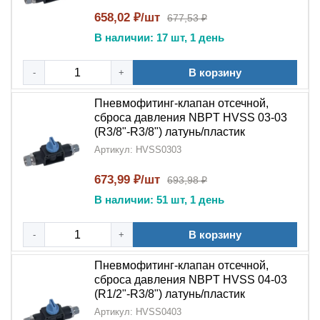
аварии
658,02 ₽/шт
677,53 ₽
В наличии: 17 шт, 1 день
Точность срабатывания
– калиброванная
система реагирования на превышение давления
В корзину
-
+
Простота обслуживания
– конструкция
позволяет легко проверять и обслуживать клапан
Пневмофитинг-клапан отсечной,
сброса давления NBPT HVSS 03-03
Промышленное качество
–
(R3/8"-R3/8") латунь/пластик
продукция
NBPT
соответствует строгим
Артикул: HVSS0303
международным стандартам
673,99 ₽/шт
693,98 ₽
Пневмофитинг-клапан отсечной NBPT HVSS
– это
В наличии: 51 шт, 1 день
профессиональное решение для безопасного
сброса
давления
, сочетающее надежность
пневмофитинга
с
В корзину
-
+
защитными функциями
клапана отсечного
типа,
разработанное для ответственных промышленных
Пневмофитинг-клапан отсечной,
применений.
сброса давления NBPT HVSS 04-03
(R1/2"-R3/8") латунь/пластик
Артикул: HVSS0403