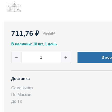
711,76 ₽
732,87
В наличии: 18 шт, 1 день
−
+
В кор
Доставка
Самовывоз
По Москве
До ТК