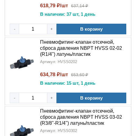
давления
618,79 ₽/шт
637,14 ₽
В наличии: 37 шт, 1 день
В качестве защитного элемента для
сброса
давления
в компрессорном оборудовании
В корзину
-
+
В системах пневмоавтоматики и технологических
Пневмофитинг-клапан отсечной,
линиях
сброса давления NBPT HVSS 02-02
(R1/4") латунь/пластик
В энергетическом оборудовании и
Артикул: HVSS0202
гидропневматических установках
634,78 ₽/шт
В специальном технологическом оборудовании
653,60 ₽
В наличии: 15 шт, 1 день
5 причин выбрать NBPT HVSS
В корзину
-
+
Комбинированное решение
–
объединяет
пневмофитинг
и
клапан отсечной
в
Пневмофитинг-клапан отсечной,
одном устройстве
сброса давления NBPT HVSS 03-02
(R3/8"-R1/4") латунь/пластик
Безопасность системы
– надежный
Артикул: HVSS0302
механизм
сброса давления
предотвращает