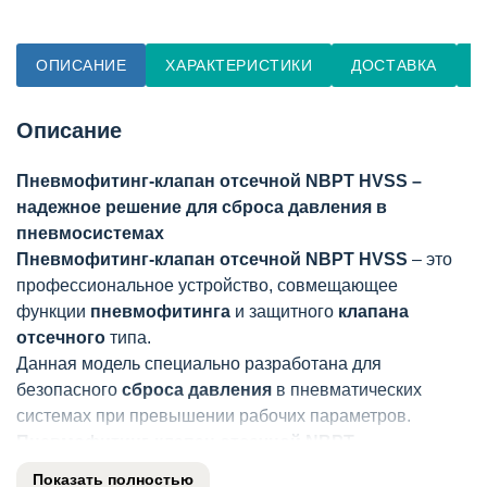
ОПИСАНИЕ
ХАРАКТЕРИСТИКИ
ДОСТАВКА
О
Описание
Пневмофитинг-клапан отсечной NBPT HVSS –
надежное решение для сброса давления в
пневмосистемах
Пневмофитинг-клапан отсечной NBPT HVSS
– это
профессиональное устройство, совмещающее
функции
пневмофитинга
и защитного
клапана
отсечного
типа.
Данная модель специально разработана для
безопасного
сброса давления
в пневматических
системах при превышении рабочих параметров.
Пневмофитинг-клапан отсечной NBPT
HVSS
обеспечивает автоматическую защиту
Показать полностью