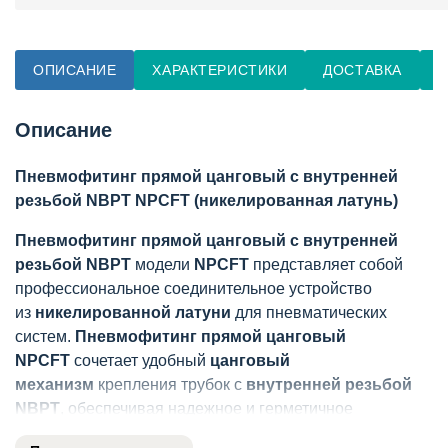
ОПИСАНИЕ
ХАРАКТЕРИСТИКИ
ДОСТАВКА
О
Описание
Пневмофитинг прямой цанговый с внутренней
резьбой NBPT NPCFT (никелированная латунь)
Пневмофитинг прямой цанговый с внутренней
резьбой NBPT
модели
NPCFT
представляет собой
профессиональное соединительное устройство
из
никелированной латуни
для пневматических
систем.
Пневмофитинг прямой цанговый
NPCFT
сочетает удобный
цанговый
механизм
крепления трубок с
внутренней резьбой
NBPT
, обеспечивая надежное и герметичное
соединение. Изготовленный из
никелированной