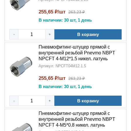
сочетанию
цангового механизма
и
внутренней
резьбы NBPT
в корпусе из
никелированной латуни
,
255,65 ₽/шт
263,23 ₽
этот
фитинг
обеспечивает простой монтаж и
В наличии: 30 шт, 1 день
бесперебойную работу вашего оборудования.
В корзину
-
+
Пневмофитинг-штуцер прямой с
внутренней резьбой Pnevmo NBPT
NPCFT 4-M12*1.5 никел. латунь
Артикул: NPCFT04M12.1.5
255,65 ₽/шт
263,23 ₽
В наличии: 30 шт, 1 день
В корзину
-
+
Пневмофитинг-штуцер прямой с
внутренней резьбой Pnevmo NBPT
NPCFT 4-M5*0.8 никел. латунь