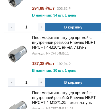
Качество материалов
:
Никелированная
294,88 ₽/шт
303,62 ₽
латунь
обеспечивает длительную эксплуатацию
В наличии: 34 шт, 1 день
Удобство использования
:
Цанговая
В корзину
-
+
система
упрощает обслуживание оборудования
Пневмофитинг-штуцер прямой с
Герметичность
:
Внутренняя резьба
внутренней резьбой Pnevmo NBPT
NBPT
гарантирует надежное соединение
NPCFT 4-M10*1 никел. латунь
Артикул: NPCFT04M10.1
Широкая совместимость
: Подходит для
различных промышленных стандартов
187,38 ₽/шт
192,94 ₽
Профессиональное решение
: Оптимальный
В наличии: 30 шт, 1 день
выбор для ответственных систем
В корзину
-
+
Пневмофитинг прямой цанговый с внутренней
резьбой NBPT NPCFT
- это профессиональное
Пневмофитинг-штуцер прямой с
решение для создания надежных соединений в
внутренней резьбой Pnevmo NBPT
NPCFT 4-M12*1.25 никел. латунь
пневматических системах. Благодаря
Артикул: NPCFT04M12.1.25