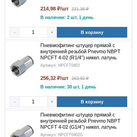
типами трубок и стандартом
резьбы NBPT
214,98 ₽/шт
221,36 ₽
Прочность конструкции
: Выдерживает высокое
В наличии: 2 шт, 1 день
рабочее давление в системах
Области применения:
В корзину
-
+
Пневмофитинг прямой цанговый с внутренней
Пневмофитинг-штуцер прямой с
резьбой NBPT NPCFT
широко используется:
внутренней резьбой Pnevmo NBPT
NPCFT 4-02 (R1/4") никел. латунь
В промышленных
пневматических системах
и
Артикул: NPCFT0402
автоматизированных линиях
256,32 ₽/шт
В компрессорном оборудовании и
263,92 ₽
пневмоинструментах
В наличии: 30 шт, 1 день
В системах подачи сжатого воздуха
В корзину
-
+
В гидравлических контурах с низким давлением
Пневмофитинг-штуцер прямой с
внутренней резьбой Pnevmo NBPT
В стационарных и мобильных пневмоустановках
NPCFT 4-02 (G1/4") никел. латунь
5 причин выбрать NPCFT:
Артикул: NPCFT0402G