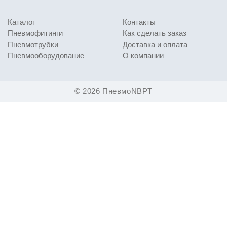
Выбирайте
пневмофитинг прямой SSU SS316
для
Каталог
Контакты
самых требовательных промышленных применений!
Пневмофитинги
Как сделать заказ
Пневмотрубки
Доставка и оплата
Пневмооборудование
О компании
© 2026 ПневмоNBPT