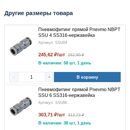
Ключевые преимущества:
Другие размеры товара
Коррозионная стойкость
:
Нержавеющая сталь
SS316
обеспечивает защиту от ржавчины и
Пневмофитинг прямой Pnevmo NBPT
химических воздействий
SSU 4 SS316-нержавейка
Артикул: SSU04
Надежность соединения
:
Пневмофитинг
прямой NBPT
гарантирует герметичность и
245,62 ₽/шт
252,90 ₽
прочность
В наличии: 58 шт, 1 день
Долгий срок службы
:
В корзину
-
+
Продукция
NBPT
сохраняет свойства в
экстремальных условиях
Пневмофитинг прямой Pnevmo NBPT
SSU 6 SS316-нержавейка
Гигиеничность
: Идеален для пищевой и
Артикул: SSU06
фармацевтической промышленности
303,71 ₽/шт
312,72 ₽
Механическая прочность
: Выдерживает
высокие нагрузки и вибрации
В наличии: 38 шт, 1 день