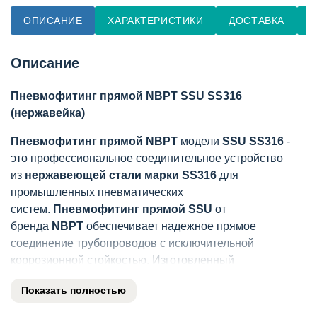
ОПИСАНИЕ
ХАРАКТЕРИСТИКИ
ДОСТАВКА
О
Описание
Пневмофитинг прямой NBPT SSU SS316
(нержавейка)
Пневмофитинг прямой NBPT
модели
SSU SS316
-
это профессиональное соединительное устройство
из
нержавеющей стали марки SS316
для
промышленных пневматических
систем.
Пневмофитинг прямой SSU
от
бренда
NBPT
обеспечивает надежное прямое
соединение трубопроводов с исключительной
коррозионной стойкостью. Изготовленный
из
нержавеющей стали SS316
,
Показать полностью
этот
фитинг
отличается повышенной прочностью и
долговечностью в агрессивных средах.