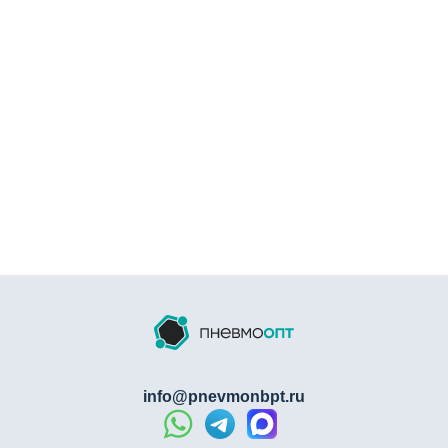
Идеальный выбор для:
Промышленных предприятий
Пищевых производств
Химических заводов
Морских и offshore-установок
Фармацевтических компаний
Пневмофитинг прямой NBPT SSU SS316
сочетает:
Качество бренда
NBPT
Преимущества
нержавеющей стали SS316
Надежность соединений
info@pnevmonbpt.ru
Долгий срок службы
Соответствие международным стандартам