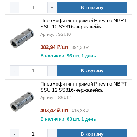
Области применения:
В корзину
-
+
Пневмофитинг прямой NBPT SSU
SS316
применяется:
Пневмофитинг прямой Pnevmo NBPT
SSU 10 SS316-нержавейка
В промышленных пневматических системах
Артикул: SSU10
В пищевом и фармацевтическом оборудовании
382,94 ₽/шт
394,30 ₽
В наличии: 96 шт, 1 день
В химической и морской промышленности
В системах с высокими требованиями к чистоте
В корзину
-
+
В условиях агрессивных сред и высокой
Пневмофитинг прямой Pnevmo NBPT
влажности
SSU 12 SS316-нержавейка
Артикул: SSU12
5 причин выбрать SSU SS316:
403,42 ₽/шт
415,38 ₽
Премиальное качество
бренда
NBPT
В наличии: 83 шт, 1 день
Материал SS316
- максимальная коррозионная
стойкость
В корзину
-
+