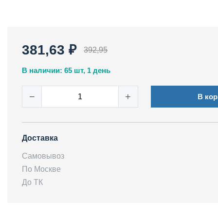
381,63 ₽
392,95
В наличии: 65 шт, 1 день
−
+
В кор
Доставка
Самовывоз
По Москве
До ТК