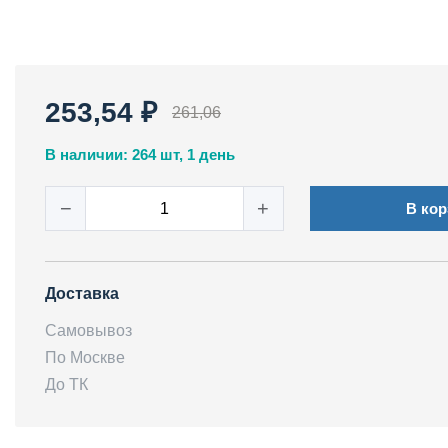
253,54 ₽
261,06
В наличии: 264 шт, 1 день
−
+
В кор
Доставка
Самовывоз
По Москве
До ТК