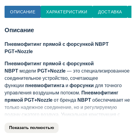
ОПИСАНИЕ
ХАРАКТЕРИСТИКИ
ДОСТАВКА
О
Описание
Пневмофитинг прямой с форсункой NBPT
PGT+Nozzle
Пневмофитинг прямой с форсункой
NBPT
модели
PGT+Nozzle
— это специализированное
соединительное устройство, сочетающее
функции
пневмофитинга
и
форсунки
для точного
управления воздушным потоком.
Пневмофитинг
прямой PGT+Nozzle
от бренда
NBPT
обеспечивает не
только надежное соединение, но и регулируемую
подачу сжатого воздуха. Уникальная конструкция с
интегрированной
форсункой
позволяет
Показать полностью
оптимизировать воздушные потоки в пневматических