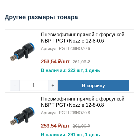
системах.
Ключевые преимущества:
Другие размеры товара
Двойная функциональность
:
Пневмофитинг с
форсункой
объединяет соединительный элемент
Пневмофитинг прямой с форсункой
и регулирующее устройство
NBPT PGT+Nozzle 12-8-0.6
Артикул: PGT1208NOZ0.6
Точность управления потоком
:
Встроенная
форсунка
обеспечивает
253,54 ₽/шт
261,06 ₽
контролируемую подачу воздуха
В наличии: 222 шт, 1 день
Компактность
: Интегрированное решение
В корзину
-
+
экономит пространство в системе
Пневмофитинг прямой с форсункой
Надежность
: Продукция
NBPT
гарантирует
NBPT PGT+Nozzle 12-8-0,8
долговечность соединения
Артикул: PGT1208NOZ0.8
Универсальность
: Подходит для различных
253,54 ₽/шт
261,06 ₽
пневматических применений
В наличии: 291 шт, 1 день